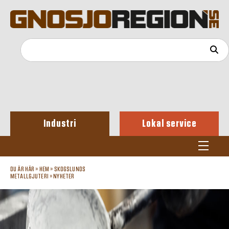
Industri
Lokal service
DU ÄR HÄR »
HEM
»
SKOGSLUNDS
METALLGJUTERI
»
NYHETER