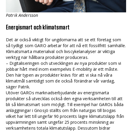
Patrik Andersson
Energismart och klimatsmart
Det är också viktigt för ungdomarna att se ett företag som
så tydligt som GARO arbetar för att nå ett fossilfritt samhälle.
Klimatsmarta materialval och livscykelanalyser är viktiga
verktyg när hållbara produkter produceras.
– Digitaliseringen och utvecklingen av nya produkter som vi
jobbar hårt med inom exempelvis E-mobility är ett måste.
Den här typen av produkter krävs för att vi ska nå våra
klimatmål samtidigt som de också förändrar vår vardag,
säger Patrik.
Utöver GAROs marknadserbjudande av energismarta
produkter så utvecklas också den egna verksamheten till att
bli så klimatsmart som möjligt. Till exempel har GAROs båda
anläggningar i Gnosjö ställts om från naturgas till biogas
vilket har lett till ungefär 90 procents lägre klimatutsläpp från
uppvärmningen samt ungefär 25 procents minskning av
verksamhetens totala klimatutsläpp. Dessutom bidrar