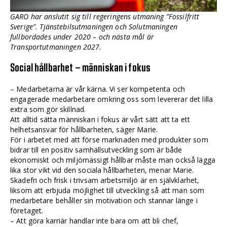
GARO har anslutit sig till regeringens utmaning ”Fossilfritt
Sverige”. Tjänstebilsutmaningen och Solutmaningen
fullbordades under 2020 – och nästa mål är
Transportutmaningen 2027.
Social hållbarhet – människan i fokus
– Medarbetarna är vår kärna. Vi ser kompetenta och
engagerade medarbetare omkring oss som levererar det lilla
extra som gör skillnad.
Att alltid sätta människan i fokus är vårt sätt att ta ett
helhetsansvar för hållbarheten, säger Marie.
För i arbetet med att förse marknaden med produkter som
bidrar till en positiv samhällsutveckling som är både
ekonomiskt och miljömässigt hållbar måste man också lägga
lika stor vikt vid den sociala hållbarheten, menar Marie.
Skadefri och frisk i trivsam arbetsmiljö är en självklarhet,
liksom att erbjuda möjlighet till utveckling så att man som
medarbetare behåller sin motivation och stannar länge i
företaget.
– Att göra karriär handlar inte bara om att bli chef,