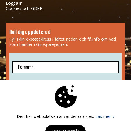
Logga in
Cookies och GDPR
Håll dig uppdaterad
Fyll i din e-postadress i fältet nedan och få info om vad
som händer i Gnosjöregionen.
Förnamn
E-postadress
Jag godkänner att mina uppgifter sparas.
Mer info
»
Den här webbplatsen använder cookies.
Läs mer »
PRENUMERERA!