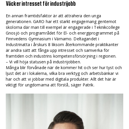
Väcker intresset för industrijobb
En annan framtidsfaktor är att attrahera den unga
generationen. GARO har ett starkt engagemang gentemot
skolorna där man till exempel är engagerade i Teknikcollege
Gnosjö och programrådet för El- och energiprogrammet på
Finnvedens Gymnasium i Värnamo. Deltagandet i
Industrinatta i årskurs 8 liksom återkommande praktikanter
är andra sätt att fånga upp intresset och samverka för
framtiden och industrins kompetensförsörjning i regionen.
– Vi vill höja statusen på industrijobben.
Många blir förvånade när de kommer hit och ser hur tyst och
ljust det är i lokalerna, vilka bra verktyg och arbetsbänkar vi
har och att vi jobbar med digitala produkter. Allt det här är
viktigt för ungdomarna att förstå, säger Patrik.