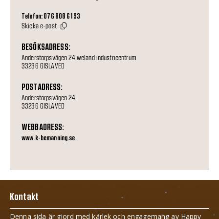
Telefon: 076 808 61 93
Skicka e-post
BESÖKSADRESS:
Anderstorpsvägen 24 weland industricentrum
33236 GISLAVED
POSTADRESS:
Anderstorpsvägen 24
33236 GISLAVED
WEBBADRESS:
www.k-bemanning.se
Kontakt
Denna sida är gjord med kärlek och engagemang av Happy