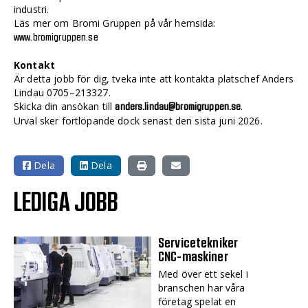
industri.
Läs mer om Bromi Gruppen på vår hemsida:
www.bromigruppen.se
Kontakt
Är detta jobb för dig, tveka inte att kontakta platschef Anders
Lindau 0705–213327.
Skicka din ansökan till
.
anders.lindau@bromigruppen.se
Urval sker fortlöpande dock senast den sista juni 2026.
Dela
Dela
LEDIGA JOBB
Servicetekniker
CNC-maskiner
Med över ett sekel i
branschen har våra
företag spelat en