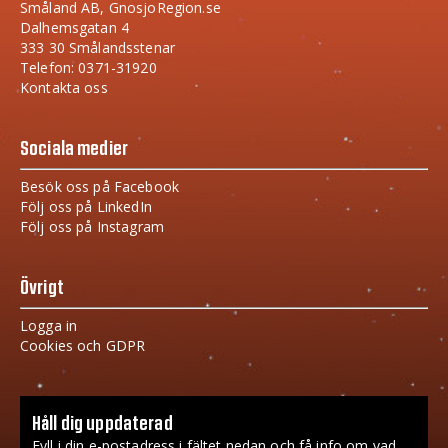
Småland AB, GnosjoRegion.se
Dalhemsgatan 4
333 30 Smålandsstenar
Telefon: 0371-31920
Kontakta oss
Sociala medier
Besök oss på Facebook
Följ oss på LinkedIn
Följ oss på Instagram
Övrigt
Logga in
Cookies och GDPR
Håll dig uppdaterad
Fyll i din e-postadress i fältet nedan och få info om vad