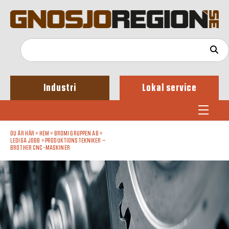
Industri
Lokal service
DU ÄR HÄR »
HEM
»
BROMI GRUPPEN AB
»
LEDIGA JOBB
»
PRODUKTIONSTEKNIKER –
BROTHER CNC-MASKINER