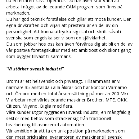
du en erfaren CNC-operatör. Du har även stor vana att
arbeta i något av de ledande CAM program som finns på
marknaden.
Du har god teknisk förståelse och gillar att möta kunder. Den
egna drivkraften och viljan att prestera är en del av din
personlighet. Att kunna uttrycka sig i tal och skrift såväl i
svenska som engelska ser vi som en självklarhet.
Du som jobbar hos oss kan även förvänta dig att bli en del av
vår positiva företagskultur med ett ambitiöst och skönt gäng
som bygger tillväxt tillsammans.
”Vi stärker svensk industri”
Bromi är ett helsvenskt och privatägt. Tillsammans är vi
närmare 35 anställda i alla åldrar och har kontor i Värnamo
och Örebro med en total årsomsättning på mer än 200 Mkr.
Vi arbetar med världsledande maskiner Brother, MTE, OKK,
Citizen, Miyano, Biglia med flera.
Våra kunder utgör ryggraden i svensk industri, en mångfaldig
sektor med behov som sträcker sig från traditionell
bearbetning till avancerad automation.
Vår ambition är att ta en unik position på marknaden som
den mest pricksäkra leverantören av maskiner till svensk