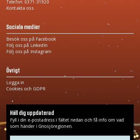
Telefon: 0371-31920
Kontakta oss
Sociala medier
Besök oss på Facebook
Följ oss på LinkedIn
Följ oss på Instagram
Övrigt
Logga in
Cookies och GDPR
Håll dig uppdaterad
Fyll i din e-postadress i fältet nedan och få info om vad
som händer i Gnosjöregionen.