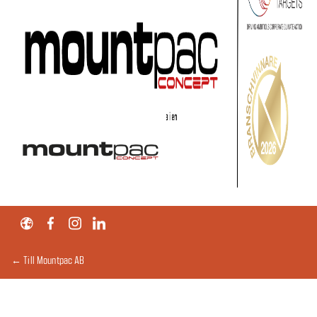
← Till Mountpac AB