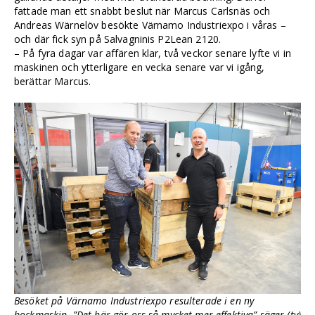
fattade man ett snabbt beslut när Marcus Carlsnäs och
Andreas Wärnelöv besökte Värnamo Industriexpo i våras –
och där fick syn på Salvagninis P2Lean 2120.
– På fyra dagar var affären klar, två veckor senare lyfte vi in
maskinen och ytterligare en vecka senare var vi igång,
berättar Marcus.
Besöket på Värnamo Industriexpo resulterade i en ny
bockmaskin. ”Det här gör oss så mycket mer effektiva” säger (tv)