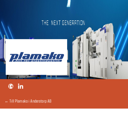
← Till Plamako i Anderstorp AB