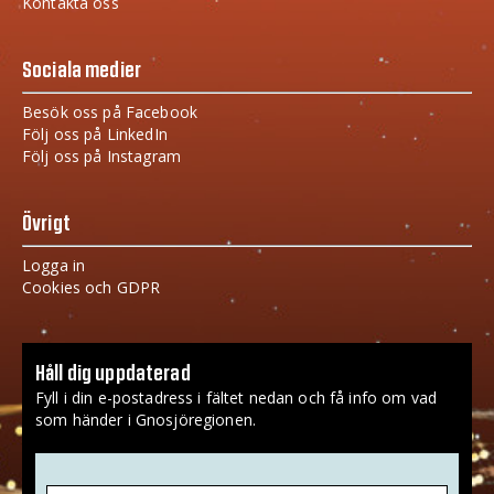
Kontakta oss
Sociala medier
Besök oss på Facebook
Följ oss på LinkedIn
Följ oss på Instagram
Övrigt
Logga in
Cookies och GDPR
Håll dig uppdaterad
Fyll i din e-postadress i fältet nedan och få info om vad
som händer i Gnosjöregionen.