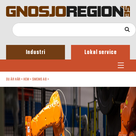
Industri
Lokal service
DU ÄR HÄR »
HEM
»
SMEMO AB
»