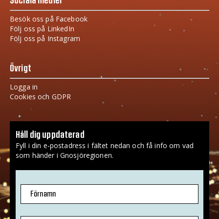
Sociala medier
Besök oss på Facebook
Följ oss på LinkedIn
Följ oss på Instagram
Övrigt
Logga in
Cookies och GDPR
Håll dig uppdaterad
Fyll i din e-postadress i fältet nedan och få info om vad
som händer i Gnosjöregionen.
Förnamn