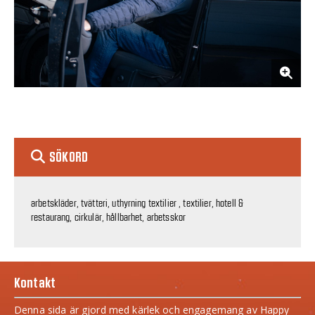
SÖKORD
arbetskläder, tvätteri, uthyrning textilier , textilier, hotell &
restaurang, cirkulär, hållbarhet, arbetsskor
Kontakt
Denna sida är gjord med kärlek och engagemang av Happy