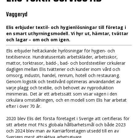
Vaggeryd
Elis erbjuder textil- och hygienlösningar till företag i
en smart uthyrningsmodell. Vi hyr ut, hämtar, tvättar
och lagar – om och om igen.
Elis erbjuder heltäckande hyrlösningar för hygien- och
textilservice. Hundratusentals arbetskläder, arbetsskor,
mattor, torktrasor, bädd-, bad- och bordstextilier cirkulerar
dagligen mellan Elis tvätterier och kunder inom vård och
omsorg, industri, handel, renrum, hotell och restaurang.
Genom logistik och textilvård optimeras användandet av
varje plagg och textilie, och behovet av nyproduktion
minimeras. Det är ett arbetssätt som visar vägen i den
cirkulära omställningen, och en modell som Elis har arbetat
efter i över 70 år.
2020 blev Elis det första företaget i Sverige att certifieras för
sitt arbete mot FN:s globala hållbarhetsmål och både 2023
och 2024 blev man av Karriärföretagen utsedd till en av
Sveriges mest attraktiva arbetsgivare.