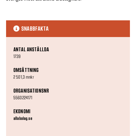
SNABBFAKTA
ANTAL ANSTÄLLDA
1739
OMSÄTTNING
2 501,3 mnkr
ORGANISATIONSNR
5560224171
EKONOMI
allabolag.se