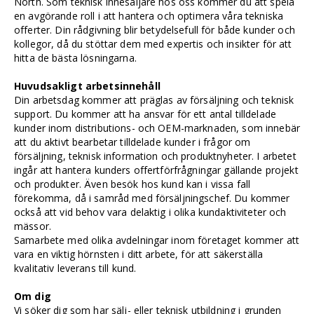
North. Som teknisk innesäljare hos oss kommer du att spela
en avgörande roll i att hantera och optimera våra tekniska
offerter. Din rådgivning blir betydelsefull för både kunder och
kollegor, då du stöttar dem med expertis och insikter för att
hitta de bästa lösningarna.
Huvudsakligt arbetsinnehåll
Din arbetsdag kommer att präglas av försäljning och teknisk
support. Du kommer att ha ansvar för ett antal tilldelade
kunder inom distributions- och OEM-marknaden, som innebär
att du aktivt bearbetar tilldelade kunder i frågor om
försäljning, teknisk information och produktnyheter. I arbetet
ingår att hantera kunders offertförfrågningar gällande projekt
och produkter. Även besök hos kund kan i vissa fall
förekomma, då i samråd med försäljningschef. Du kommer
också att vid behov vara delaktig i olika kundaktiviteter och
mässor.
Samarbete med olika avdelningar inom företaget kommer att
vara en viktig hörnsten i ditt arbete, för att säkerställa
kvalitativ leverans till kund.
Om dig
Vi söker dig som har sälj- eller teknisk utbildning i grunden