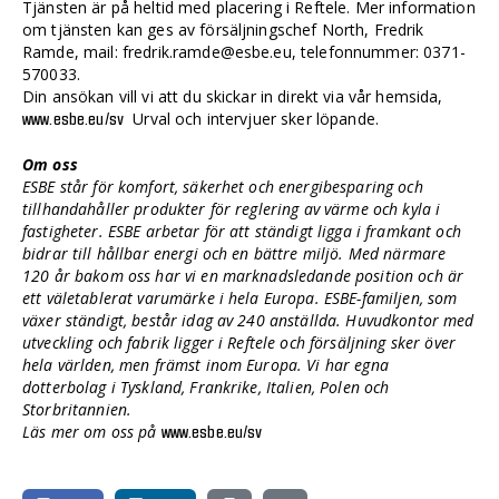
Tjänsten är på heltid med placering i Reftele. Mer information
om tjänsten kan ges av försäljningschef North, Fredrik
Ramde, mail: fredrik.ramde@esbe.eu, telefonnummer: 0371-
570033.
Din ansökan vill vi att du skickar in direkt via vår hemsida,
Urval och intervjuer sker löpande.
www.esbe.eu/sv
Om oss
ESBE står för komfort, säkerhet och energibesparing och
tillhandahåller produkter för reglering av värme och kyla i
fastigheter. ESBE arbetar för att ständigt ligga i framkant och
bidrar till hållbar energi och en bättre miljö. Med närmare
120 år bakom oss har vi en marknadsledande position och är
ett väletablerat varumärke i hela Europa. ESBE-familjen, som
växer ständigt, består idag av 240 anställda. Huvudkontor med
utveckling och fabrik ligger i Reftele och försäljning sker över
hela världen, men främst inom Europa. Vi har egna
dotterbolag i Tyskland, Frankrike, Italien, Polen och
Storbritannien.
Läs mer om oss på
www.esbe.eu/sv