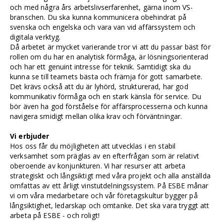
och med några års arbetslivserfarenhet, gärna inom VS-
branschen. Du ska kunna kommunicera obehindrat på
svenska och engelska och vara van vid affärssystem och
digitala verktyg.
Då arbetet är mycket varierande tror vi att du passar bäst för
rollen om du har en analytisk förmåga, är lösningsorienterad
och har ett genuint intresse för teknik. Samtidigt ska du
kunna se till teamets bästa och främja för gott samarbete.
Det krävs också att du är lyhörd, strukturerad, har god
kommunikativ förmåga och en stark känsla för service. Du
bör även ha god förståelse för affärsprocesserna och kunna
navigera smidigt mellan olika krav och förväntningar.
Vi erbjuder
Hos oss får du möjligheten att utvecklas i en stabil
verksamhet som präglas av en efterfrågan som är relativt
oberoende av konjunkturen. Vi har resurser att arbeta
strategiskt och långsiktigt med våra projekt och alla anställda
omfattas av ett årligt vinstutdelningssystem. På ESBE månar
vi om våra medarbetare och vår företagskultur bygger på
långsiktighet, ledarskap och omtanke. Det ska vara tryggt att
arbeta på ESBE - och roligt!