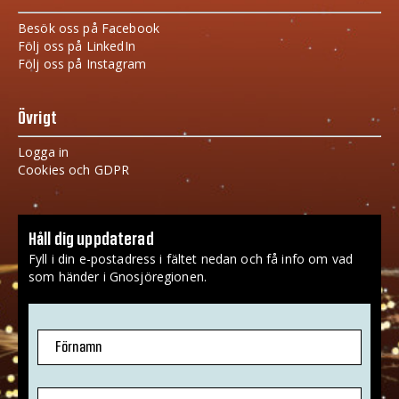
Besök oss på Facebook
Följ oss på LinkedIn
Följ oss på Instagram
Övrigt
Logga in
Cookies och GDPR
Håll dig uppdaterad
Fyll i din e-postadress i fältet nedan och få info om vad
som händer i Gnosjöregionen.
Förnamn