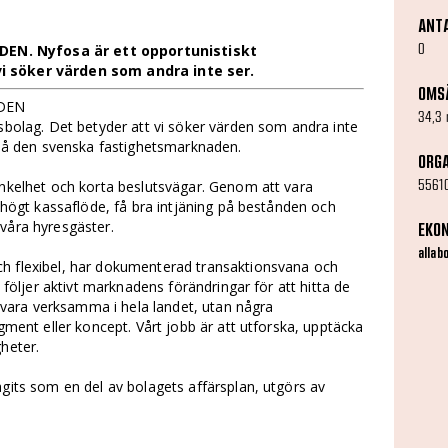
ANT
0
EN. Nyfosa är ett opportunistiskt
i söker värden som andra inte ser.
OMS
RDEN
34,3
tsbolag. Det betyder att vi söker värden som andra inte
t på den svenska fastighetsmarknaden.
ORG
5561
enkelhet och korta beslutsvägar. Genom att vara
a högt kassaflöde, få bra intjäning på bestånden och
våra hyresgäster.
EKO
allab
h flexibel, har dokumenterad transaktionsvana och
i följer aktivt marknadens förändringar för att hitta de
tt vara verksamma i hela landet, utan några
egment eller koncept. Vårt jobb är att utforska, upptäcka
heter.
agits som en del av bolagets affärsplan, utgörs av