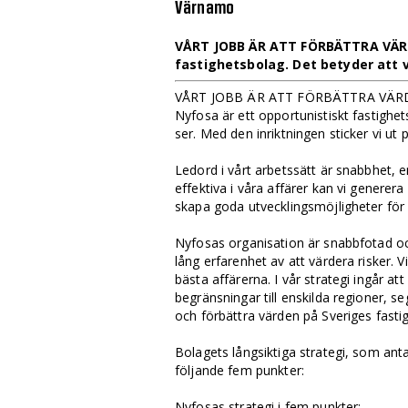
Värnamo
VÅRT JOBB ÄR ATT FÖRBÄTTRA VÄRD
fastighetsbolag. Det betyder att v
VÅRT JOBB ÄR ATT FÖRBÄTTRA VÄ
Nyfosa är ett opportunistiskt fastighe
ser. Med den inriktningen sticker vi u
Ledord i vårt arbetssätt är snabbhet, 
effektiva i våra affärer kan vi generer
skapa goda utvecklingsmöjligheter för 
Nyfosas organisation är snabbfotad oc
lång erfarenhet av att värdera risker. V
bästa affärerna. I vår strategi ingår a
begränsningar till enskilda regioner, s
och förbättra värden på Sveriges fastig
Bolagets långsiktiga strategi, som ant
följande fem punkter:
Nyfosas strategi i fem punkter: