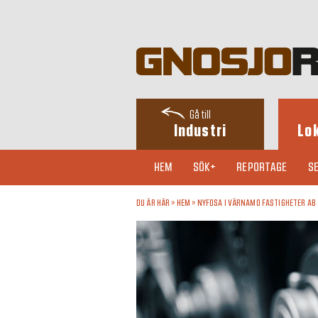
Gå till
Industri
Lo
HEM
SÖK+
REPORTAGE
SE
DU ÄR HÄR »
HEM
»
NYFOSA I VÄRNAMO FASTIGHETER AB