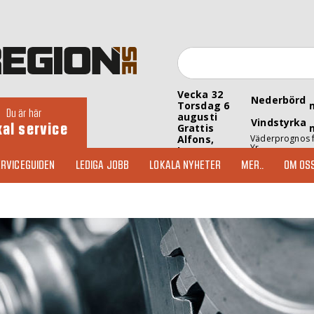
Vecka 32
Nederbörd
Torsdag 6
Du är här
augusti
Vindstyrka
kal service
Grattis
Alfons,
Väderprognos 
Yr
Inez
RVICEGUIDEN
LEDIGA JOBB
LOKALA NYHETER
MER..
OM OS