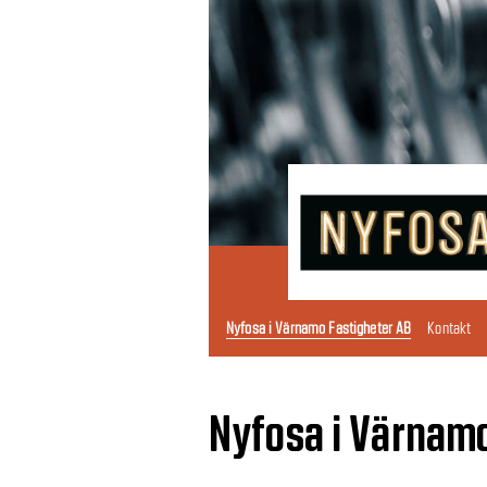
Nyfosa i Värnamo Fastigheter AB
Kontakt
Nyfosa i Värnamo