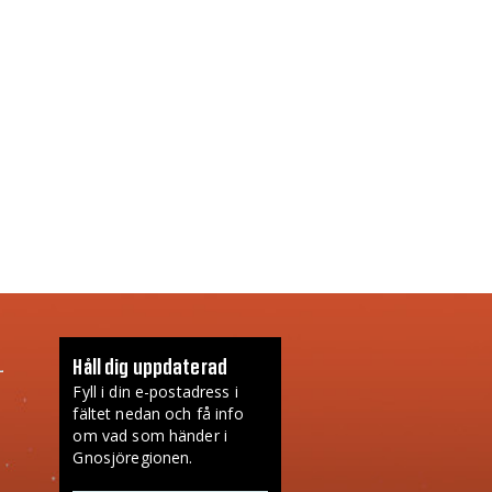
Håll dig uppdaterad
Fyll i din e-postadress i
fältet nedan och få info
om vad som händer i
Gnosjöregionen.