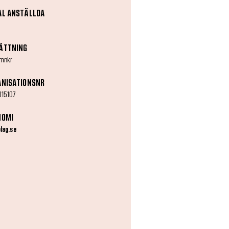
AL ANSTÄLLDA
ÄTTNING
 mnkr
ANISATIONSNR
015107
NOMI
olag.se