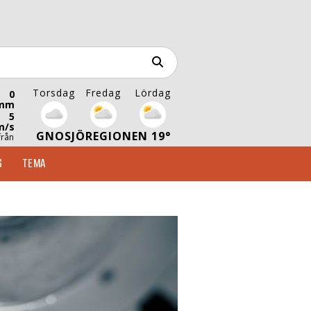
Torsdag
Fredag
Lördag
0
mm
5
m/s
GNOSJÖREGIONEN 19°
från
S
TEMA