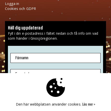
Logga in
Cookies och GDPR
Håll dig uppdaterad
Fyll i din e-postadress i fältet nedan och få info om vad
som händer i Gnosjöregionen.
Förnamn
E-postadress
Jag godkänner att mina uppgifter sparas.
Mer info
»
Den här webbplatsen använder cookies.
Läs mer »
PRENUMERERA!