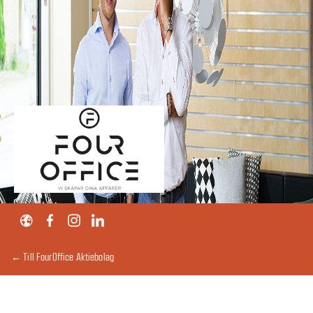
← Till FourOffice Aktiebolag