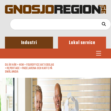
Industri
Lokal service
DU ÄR HÄR »
HEM
»
FOUROFFICE AKTIEBOLAG
»
REPORTAGE
»
PADELARENA OCH KAFFE PÅ
SMÅLANDIA