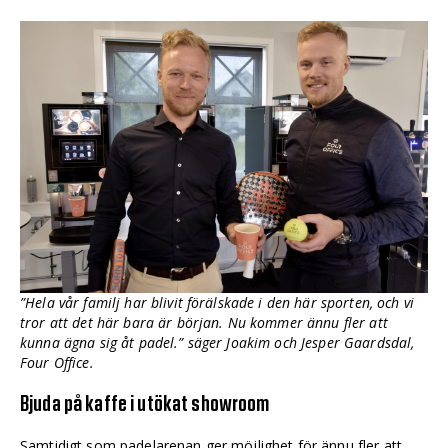
”Hela vår familj har blivit förälskade i den här sporten, och vi
tror att det här bara är början. Nu kommer ännu fler att
kunna ägna sig åt padel.” säger Joakim och Jesper Gaardsdal,
Four Office.
Bjuda på kaffe i utökat showroom
Samtidigt som padelarenan ger möjlighet för ännu fler att