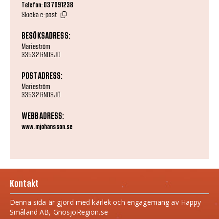
Telefon: 037091238
Skicka e-post
BESÖKSADRESS:
Marieström
33532 GNOSJÖ
POSTADRESS:
Marieström
33532 GNOSJÖ
WEBBADRESS:
www.mjohansson.se
Kontakt
Denna sida är gjord med kärlek och engagemang av Happy
Småland AB, GnosjoRegion.se