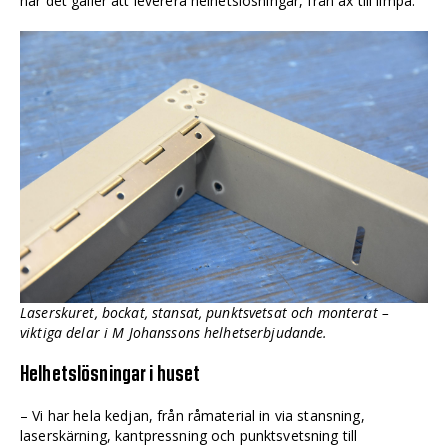
när det gäller att leverera helhetslösningar, från ax till limpa.
Laserskuret, bockat, stansat, punktsvetsat och monterat –
viktiga delar i M Johanssons helhetserbjudande.
Helhetslösningar i huset
– Vi har hela kedjan, från råmaterial in via stansning,
laserskärning, kantpressning och punktsvetsning till