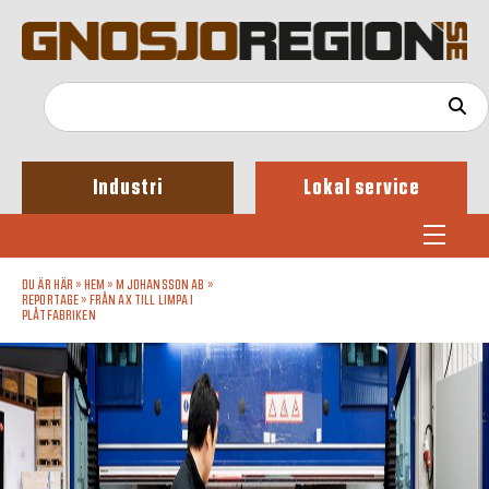
Industri
Lokal service
DU ÄR HÄR »
HEM
»
M JOHANSSON AB
»
REPORTAGE
»
FRÅN AX TILL LIMPA I
PLÅTFABRIKEN