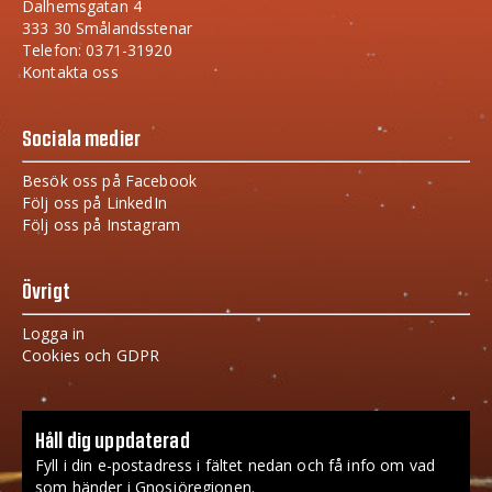
Dalhemsgatan 4
333 30 Smålandsstenar
Telefon: 0371-31920
Kontakta oss
Sociala medier
Besök oss på Facebook
Följ oss på LinkedIn
Följ oss på Instagram
Övrigt
Logga in
Cookies och GDPR
Håll dig uppdaterad
Fyll i din e-postadress i fältet nedan och få info om vad
som händer i Gnosjöregionen.