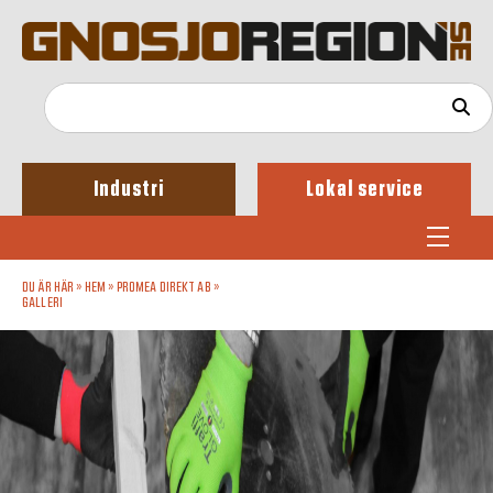
Industri
Lokal service
DU ÄR HÄR »
HEM
»
PROMEA DIREKT AB
»
GALLERI