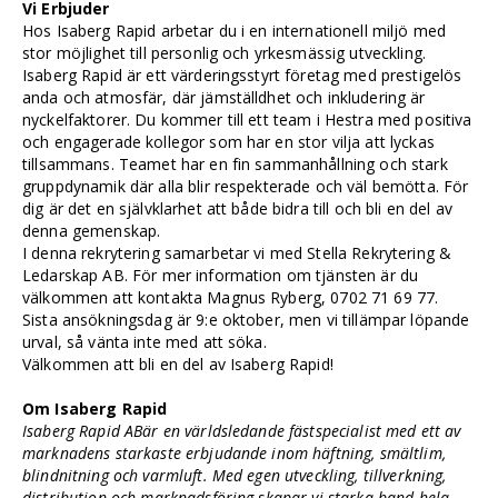
Vi Erbjuder
Hos Isaberg Rapid arbetar du i en internationell miljö med
stor möjlighet till personlig och yrkesmässig utveckling.
Isaberg Rapid är ett värderingsstyrt företag med prestigelös
anda och atmosfär, där jämställdhet och inkludering är
nyckelfaktorer. Du kommer till ett team i Hestra med positiva
och engagerade kollegor som har en stor vilja att lyckas
tillsammans. Teamet har en fin sammanhållning och stark
gruppdynamik där alla blir respekterade och väl bemötta. För
dig är det en självklarhet att både bidra till och bli en del av
denna gemenskap.
I denna rekrytering samarbetar vi med Stella Rekrytering &
Ledarskap AB. För mer information om tjänsten är du
välkommen att kontakta Magnus Ryberg, 0702 71 69 77.
Sista ansökningsdag är 9:e oktober, men vi tillämpar löpande
urval, så vänta inte med att söka.
Välkommen att bli en del av Isaberg Rapid!
Om Isaberg Rapid
Isaberg Rapid ABär en världsledande fästspecialist med ett av
marknadens starkaste erbjudande inom häftning, smältlim,
blindnitning och varmluft. Med egen utveckling, tillverkning,
distribution och marknadsföring skapar vi starka band hela