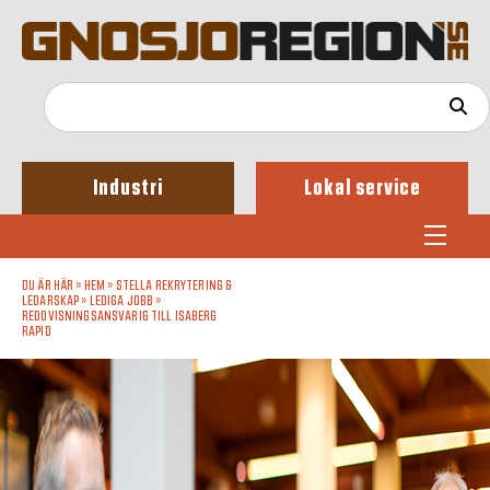
Industri
Lokal service
DU ÄR HÄR »
HEM
»
STELLA REKRYTERING &
LEDARSKAP
»
LEDIGA JOBB
»
REDOVISNINGSANSVARIG TILL ISABERG
RAPID