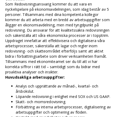
Som Redovisningsansvarig kommer du att vara en
nyckelspelare på ekonomiavdelningen, som idag består av 5
personer. Tillsammans med dina kompetenta kollegor
kommer du att arbeta med en bredd av arbetsuppgifter som
åligger en ekonomiavdelning, men med tyngdpunkt på
redovisning. Du ansvarar för att kvalitetssäkra redovisningen
och säkerställa att våra ekonomiska processer är i topptrim.
Uppdraget innefattar att effektivisera och digitalisera våra
arbetsprocesser, säkerställa att lagar och regler inom
redovisning- och skatteområdet efterföljs samt att aktivt
bidra i förbättringsarbete som driver verksamheten framåt.
Tillsammans med ekonomiteamet ser du till att vi har
korrekta siffror i rätt tid – samtidigt som du bidrar med
proaktiva analyser och insikter.
Huvudsakliga arbetsuppgifter:
Analys och upprättande av månad-, kvartal- och
årsbokslut.
Löpande redovisning i enlighet med SOX och US GAAP.
Skatt- och momsredovisning.
Förbättring av interna arbetsprocesser, digitalisering av
arbetsuppgifter och optimering av flöden.