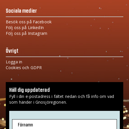
Sociala medier
Besök oss på Facebook
Följ oss på LinkedIn
Följ oss på Instagram
Övrigt
Logga in
Cookies och GDPR
Håll dig uppdaterad
Fyll i din e-postadress i fältet nedan och få info om vad
som händer i Gnosjöregionen.
Förnamn