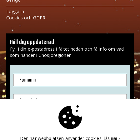
Logga in
Cookies och GDPR
Håll dig uppdaterad
Fyll i din e-postadress i fältet nedan och få info om vad
som händer i Gnosjöregionen.
Förnamn
E-postadress
Jag godkänner att mina uppgifter sparas.
Mer info
»
Den här webbplatsen använder cookies.
Läs mer »