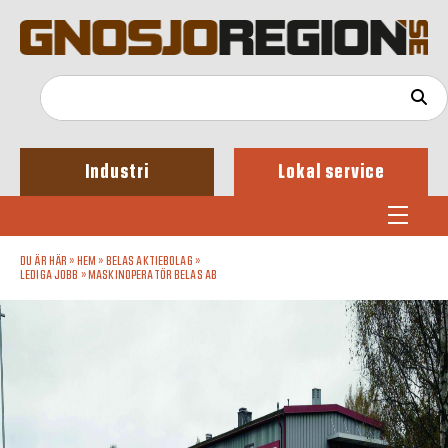
Industri
Lokal service
DU ÄR HÄR »
HEM
»
BELAS AKTIEBOLAG
»
LEDIGA JOBB
»
MASKINOPERATÖR BELAS AB