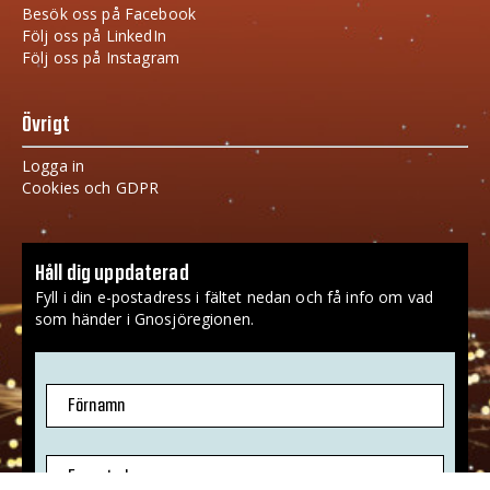
Besök oss på Facebook
Följ oss på LinkedIn
Följ oss på Instagram
Övrigt
Logga in
Cookies och GDPR
Håll dig uppdaterad
Fyll i din e-postadress i fältet nedan och få info om vad
som händer i Gnosjöregionen.
Förnamn
E-postadress