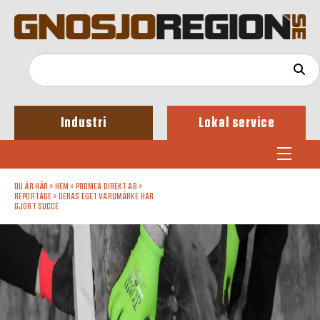
Industri
Lokal service
DU ÄR HÄR »
HEM
»
PROMEA DIREKT AB
»
REPORTAGE
»
DERAS EGET VARUMÄRKE HAR
GJORT SUCCÉ