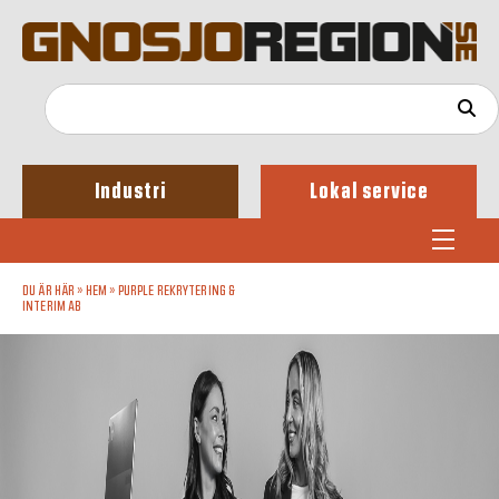
Industri
Lokal service
DU ÄR HÄR »
HEM
»
PURPLE REKRYTERING &
INTERIM AB