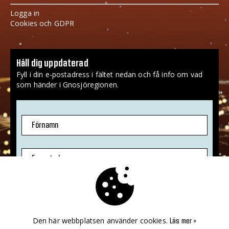
Logga in
Cookies och GDPR
Håll dig uppdaterad
Fyll i din e-postadress i fältet nedan och få info om vad
som händer i Gnosjöregionen.
Förnamn
E-postadress
Jag godkänner att mina uppgifter sparas.
Mer info
»
Den här webbplatsen använder cookies.
Läs mer »
PRENUMERERA!