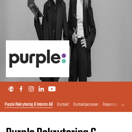
→
Purple Rekrytering & Interim AB
Kontakt
Kontaktpersoner
Reportage
Nyhet