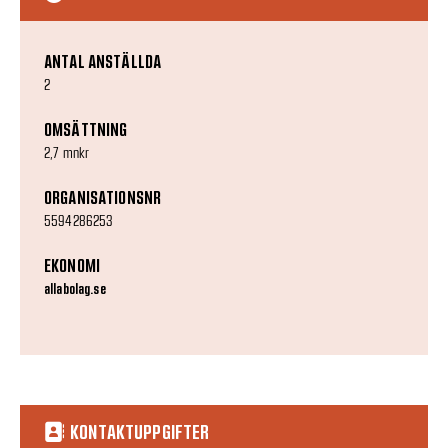
ANTAL ANSTÄLLDA
2
OMSÄTTNING
2,7 mnkr
ORGANISATIONSNR
5594286253
EKONOMI
allabolag.se
KONTAKTUPPGIFTER