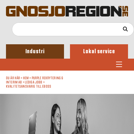
Industri
Lokal service
DU ÄR HÄR »
HEM
»
PURPLE REKRYTERING &
INTERIM AB
»
LEDIGA JOBB
»
KVALITETSANSVARIG TILL EBOSS