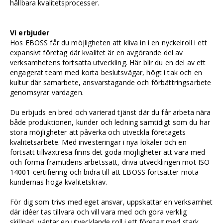
hållbara kvalitetsprocesser.
Vi erbjuder
Hos EBOSS får du möjligheten att kliva in i en nyckelroll i ett
expansivt företag där kvalitet är en avgörande del av
verksamhetens fortsatta utveckling. Här blir du en del av ett
engagerat team med korta beslutsvägar, högt i tak och en
kultur där samarbete, ansvarstagande och förbättringsarbete
genomsyrar vardagen.
Du erbjuds en bred och varierad tjänst där du får arbeta nära
både produktionen, kunder och ledning samtidigt som du har
stora möjligheter att påverka och utveckla företagets
kvalitetsarbete. Med investeringar i nya lokaler och en
fortsatt tillväxtresa finns det goda möjligheter att vara med
och forma framtidens arbetssätt, driva utvecklingen mot ISO
14001-certifiering och bidra till att EBOSS fortsätter möta
kundernas höga kvalitetskrav.
För dig som trivs med eget ansvar, uppskattar en verksamhet
där idéer tas tillvara och vill vara med och göra verklig
skillnad, väntar en utvecklande roll i ett företag med stark