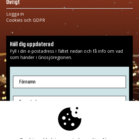
Övrigt
Logga in
Cookies och GDPR
Håll dig uppdaterad
Fyll i din e-postadress i fältet nedan och få info om vad
som händer i Gnosjöregionen.
Förnamn
E-postadress
Jag godkänner att mina uppgifter sparas.
Mer info
»