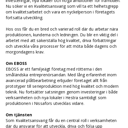
investeringar, nya lokaler och höga ambitioner för framtiden.
Nu söker vi en Kvalitetsansvarig som vill ta ett helhetsgrepp
om kvalitetsarbetet och vara en nyckelperson i företagets
fortsatta utveckling.
Hos oss får du en bred och varierad roll där du arbetar nära
produktionen, kunderna och ledningen. Du blir en viktig del i
arbetet med att säkerställa hög kvalitet, driva förbättringar
och utveckla våra processer för att möta både dagens och
morgondagens krav.
Om EBOSS
EBOSS är ett familjeägt företag med rötterna i den
småländska entreprenörsandan. Med lång erfarenhet inom
avancerad plåtbearbetning erbjuder företaget allt från
prototyper till serieproduktion med hög kvalitet och modern
teknik. Nu fortsätter satsningen genom investeringar i både
verksamheten och nya lokaler i Hestra samtidigt som
produktionen i Nissafors utvecklas vidare.
Om tjänsten
Som Kvalitetsansvarig får du en central roll i verksamheten
där du ansvarar för att utveckla, driva och följa upp