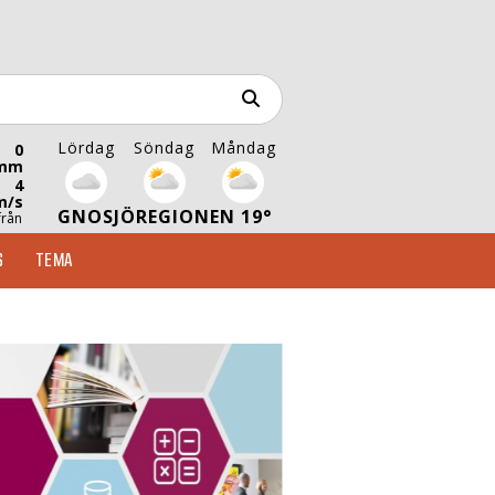
Lördag
Söndag
Måndag
0
mm
4
m/s
GNOSJÖREGIONEN 19°
från
S
TEMA