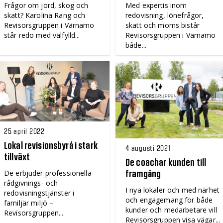
Frågor om jord, skog och
Med expertis inom
skatt? Karolina Rang och
redovisning, lönefrågor,
Revisorsgruppen i Värnamo
skatt och moms bistår
står redo med välfylld...
Revisorsgruppen i Värnamo
både...
25 april 2022
Lokal revisionsbyrå i stark
4 augusti 2021
tillväxt
De coachar kunden till
De erbjuder professionella
framgång
rådgivnings- och
I nya lokaler och med närhet
redovisningstjänster i
och engagemang för både
familjär miljö –
kunder och medarbetare vill
Revisorsgruppen...
Revisorsgruppen visa vägar...