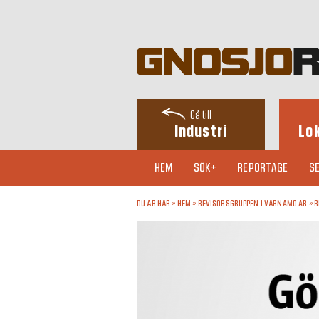
Gå till
Industri
Lo
HEM
SÖK+
REPORTAGE
SE
DU ÄR HÄR »
HEM
»
REVISORSGRUPPEN I VÄRNAMO AB
»
R