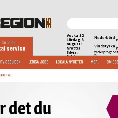
Vecka 32
Nederbörd
Lördag 8
Du är här
augusti
Vindstyrka
kal service
Grattis
Silvia,
Väderprognos 
Yr
Sylvia
RVICEGUIDEN
LEDIGA JOBB
LOKALA NYHETER
MER..
OM OS
EPORTAGE