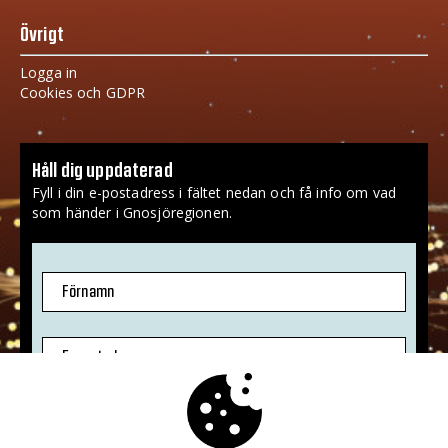
Övrigt
Logga in
Cookies och GDPR
Håll dig uppdaterad
Fyll i din e-postadress i fältet nedan och få info om vad
som händer i Gnosjöregionen.
Förnamn
E-postadress
Jag godkänner att mina uppgifter sparas.
Mer info
»