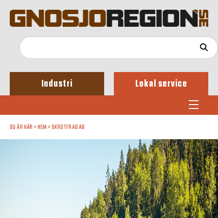
Industri
Lokal service
DU ÄR HÄR »
HEM
»
SKROTFRAG AB