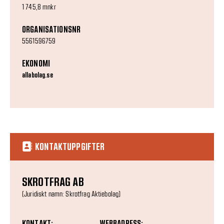
1 745,8 mnkr
ORGANISATIONSNR
5561596759
EKONOMI
allabolag.se
KONTAKTUPPGIFTER
SKROTFRAG AB
(Juridiskt namn: Skrotfrag Aktiebolag)
KONTAKT:
WEBBADRESS: