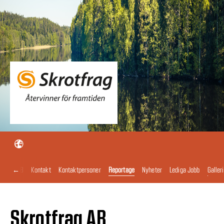
←
otfrag AB
Kontakt
Kontaktpersoner
Reportage
Nyheter
Lediga Jobb
Galleri
Skrotfrag AB