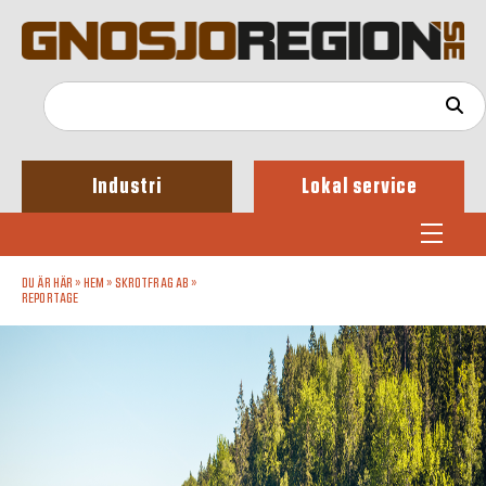
Industri
Lokal service
DU ÄR HÄR »
HEM
»
SKROTFRAG AB
»
REPORTAGE