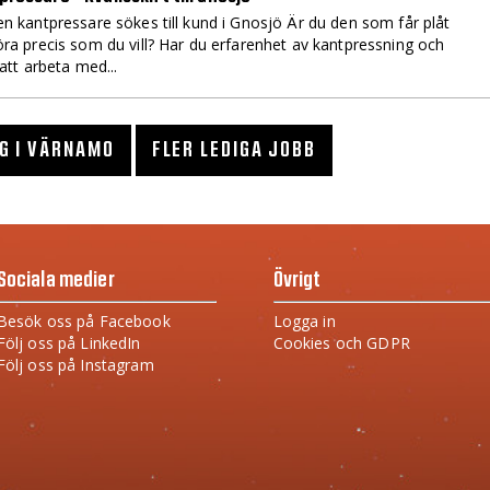
en kantpressare sökes till kund i Gnosjö Är du den som får plåt
öra precis som du vill? Har du erfarenhet av kantpressning och
 att arbeta med...
G I VÄRNAMO
FLER LEDIGA JOBB
Sociala medier
Övrigt
Besök oss på Facebook
Logga in
Följ oss på LinkedIn
Cookies och GDPR
Följ oss på Instagram