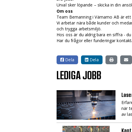
Urval sker löpande – skicka in din ans
Om oss
Team Bemanning i Värnamo AB är ett 
Vi arbetar nära både kunder och medar
och trygga arbetsmiljö.
Hos oss är du aldrig bara en siffra - du
Har du frågor eller funderingar kontakt
Dela
Dela
LEDIGA JOBB
Laser
Erfar
när t
av la
Kantp