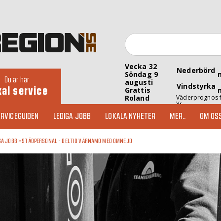
Vecka 32
Nederbörd
Söndag 9
Du är här
augusti
Vindstyrka
kal service
Grattis
Roland
Väderprognos 
Yr
RVICEGUIDEN
LEDIGA JOBB
LOKALA NYHETER
MER..
OM OS
GA JOBB
»
STÄDPERSONAL - DELTID VÄRNAMO MED OMNEJD