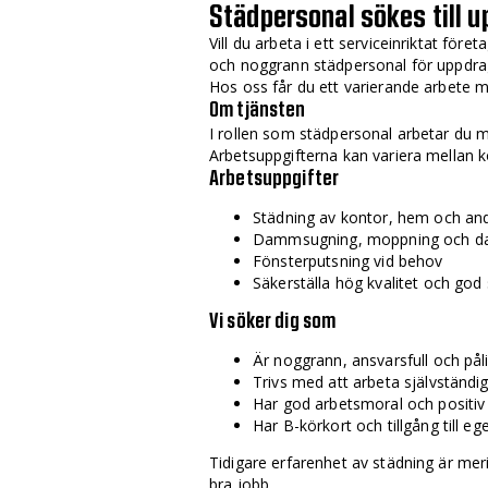
Städpersonal sökes till 
Vill du arbeta i ett serviceinriktat före
och noggrann städpersonal för uppdr
Hos oss får du ett varierande arbete m
Om tjänsten
I rollen som städpersonal arbetar du 
Arbetsuppgifterna kan variera mellan 
Arbetsuppgifter
Städning av kontor, hem och and
Dammsugning, moppning och d
Fönsterputsning vid behov
Säkerställa hög kvalitet och god
Vi söker dig som
Är noggrann, ansvarsfull och påli
Trivs med att arbeta självständig
Har god arbetsmoral och positiv 
Har B-körkort och tillgång till ege
Tidigare erfarenhet av städning är merit
bra jobb.