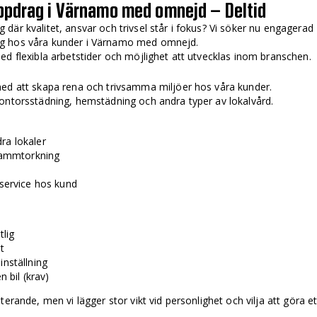
uppdrag i Värnamo med omnejd – Deltid
tag där kvalitet, ansvar och trivsel står i fokus? Vi söker nu engagerad
ag hos våra kunder i Värnamo med omnejd.
ed flexibla arbetstider och möjlighet att utvecklas inom branschen.
med att skapa rena och trivsamma miljöer hos våra kunder.
kontorsstädning, hemstädning och andra typer av lokalvård.
ra lokaler
ammtorkning
 service hos kund
tlig
t
inställning
n bil (krav)
erande, men vi lägger stor vikt vid personlighet och vilja att göra et