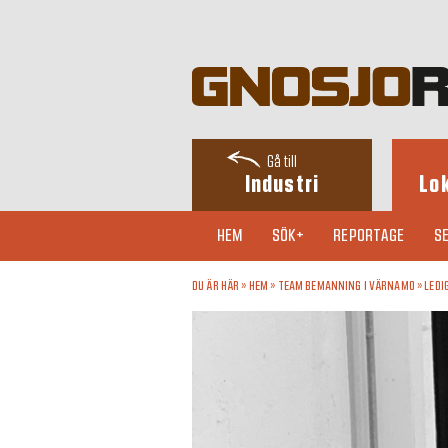
Gå till
Industri
Lo
HEM
SÖK+
REPORTAGE
SE
DU ÄR HÄR »
HEM
»
TEAM BEMANNING I VÄRNAMO
»
LEDI