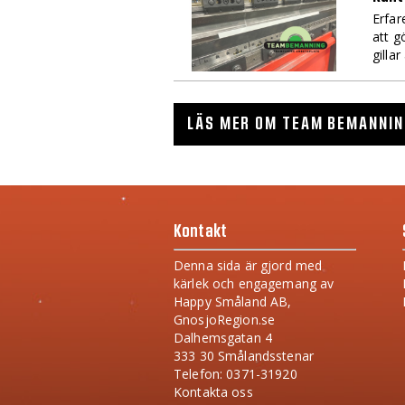
Erfar
att g
gillar
LÄS MER OM TEAM BEMANNIN
Kontakt
Denna sida är gjord med
kärlek och engagemang av
Happy Småland AB,
GnosjoRegion.se
Dalhemsgatan 4
333 30 Smålandsstenar
Telefon: 0371-31920
Kontakta oss