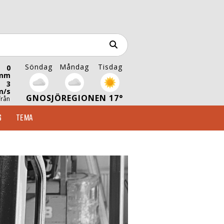
Söndag
Måndag
Tisdag
0
mm
3
m/s
GNOSJÖREGIONEN 17°
från
S
TEMA