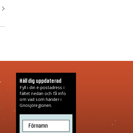
Håll dig uppdaterad
Fyll i din e-postadress i
fältet nedan och få info
om vad som händer i
Gnosjöregionen.
Förnamn