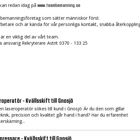
ökan redan idag på
www.teambemanning.se
bemanningsföretag som sätter människor först.
betare och är kända för vår personliga kontakt, snabba återkopplin
 är en viktig del av vårt team.
a ansvarig Rekryterare Astrit 0370 - 133 25
operatör - Kvällsskift till Gnosjö
en laseroperatör sökes till kund i Gnosjö Är du den som gillar
eknik, precision och kvalitet går hand i hand? Har du erfarenhet
serskärning...
ressare - Kvällsskift till Gnosjö