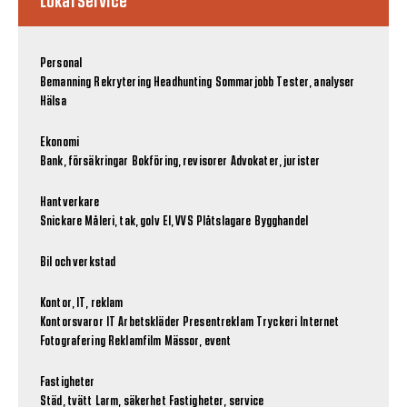
Lokal Service
Personal
Bemanning
Rekrytering
Headhunting
Sommarjobb
Tester, analyser
Hälsa
Ekonomi
Bank, försäkringar
Bokföring, revisorer
Advokater, jurister
Hantverkare
Snickare
Måleri, tak, golv
El, VVS
Plåtslagare
Bygghandel
Bil och verkstad
Kontor, IT, reklam
Kontorsvaror
IT
Arbetskläder
Presentreklam
Tryckeri
Internet
Fotografering
Reklamfilm
Mässor, event
Fastigheter
Städ, tvätt
Larm, säkerhet
Fastigheter, service