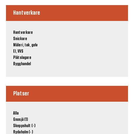
Hantverkare
Hantverkare
Snickare
Måleri, tak, golv
El, VVS
Plåtslagare
Bygghandel
Platser
Alla
Gnosjö (1)
Skeppshult (-)
Rydaholm (-)