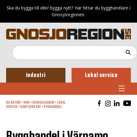
Ska du bygga till eller bygga nytt? Här hittar du bygghandlare i
Gnosjöregionen.
Industri
Lokal service
DU ÄR HÄR »
HEM
»
SERVICEGUIDEN
»
LOKAL
SERVICE
»
HANTVERKARE
»
BYGGHANDEL
Bygghandel i Värnamo