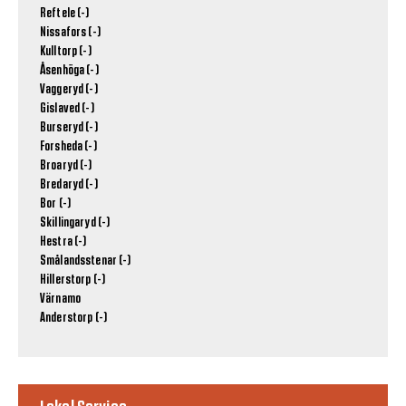
Reftele (-)
Nissafors (-)
Kulltorp (-)
Åsenhöga (-)
Vaggeryd (-)
Gislaved (-)
Burseryd (-)
Forsheda (-)
Broaryd (-)
Bredaryd (-)
Bor (-)
Skillingaryd (-)
Hestra (-)
Smålandsstenar (-)
Hillerstorp (-)
Värnamo
Anderstorp (-)