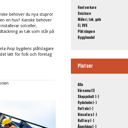
Hantverkare
nske behöver du nya stuprör
Snickare
nen en huv? Kanske behöver
Måleri, tak, golv
nstallerar solceller,
El, VVS
ndtäckning av tak som står på
Plåtslagare
Bygghandel
mla ihop bygdens plåtslagare
det lätt för folk och företag
Platser
orien
Alla
Värnamo (1)
Skeppshult (-)
Rydaholm (-)
Reftele (-)
Nissafors (-)
Kulltorp (-)
Åsenhöga (-)