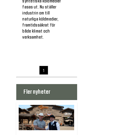
syntetiska köldmedier
fasas ut. Nu ställer
industrin om till
naturliga köldmedier,
framtidssäkrat för
både klimat och
verksamhet.
1
Fler nyheter