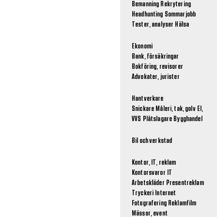
Bemanning
Rekrytering
Headhunting
Sommarjobb
Tester, analyser
Hälsa
Ekonomi
Bank, försäkringar
Bokföring, revisorer
Advokater, jurister
Hantverkare
Snickare
Måleri, tak, golv
El,
VVS
Plåtslagare
Bygghandel
Bil och verkstad
Kontor, IT, reklam
Kontorsvaror
IT
Arbetskläder
Presentreklam
Tryckeri
Internet
Fotografering
Reklamfilm
Mässor, event