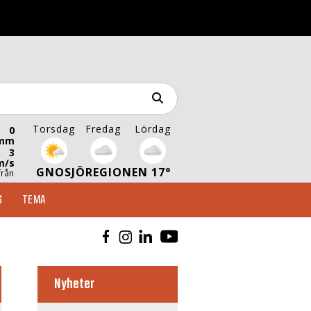
Torsdag
Fredag
Lördag
0
mm
3
m/s
GNOSJÖREGIONEN 17°
från
S
TEMA
Nyheter