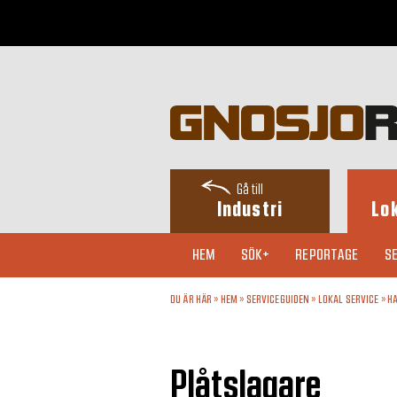
Gå till
Industri
Lo
HEM
SÖK+
REPORTAGE
SE
DU ÄR HÄR »
HEM
»
SERVICEGUIDEN
»
LOKAL SERVICE
»
H
Plåtslagare