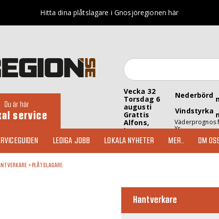
Hitta dina plåtslagare i Gnosjöregionen här
Vecka 32
Nederbörd
Torsdag 6
Du är här
augusti
Vindstyrka
kal service
Grattis
Alfons,
Väderprognos 
Yr
Inez
RVICEGUIDEN
LEDIGA JOBB
LOKALA NYHETER
MER..
OM OS
ANTVERKARE
»
PLÅTSLAGARE
Hantverkare