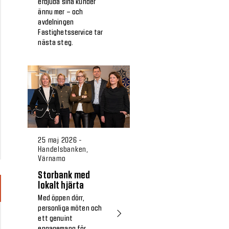
erbjuda sina kunder
ännu mer – och
avdelningen
Fastighetsservice tar
nästa steg.
25 maj 2026 -
Handelsbanken,
Värnamo
Storbank med
lokalt hjärta
Med öppen dörr,
personliga möten och
ett genuint
engagemang för