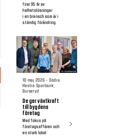
firar 95 år av
helhetslösningar
i en bransch som är i
ständig förändring.
10 maj 2026 - Södra
Hestra Sparbank,
Burseryd
De ger växtkraft
till bygdens
företag
Med fokus på
företagsaffären och
en stark lokal