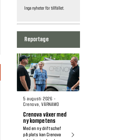
Inga nyheter för tillfället.
Reportage
5 augusti 2026 -
Crenova, VÄRNAMO
Crenova växer med
ny kompetens
Med en ny driftschef
på plats kan Crenova