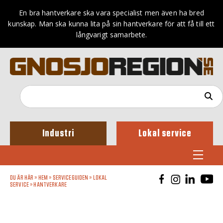
En bra hantverkare ska vara specialist men även ha bred
kunskap. Man ska kunna lita på sin hantverkare för att få till ett
långvarigt samarbete.
Industri
Lokal service
DU ÄR HÄR »
HEM
»
SERVICEGUIDEN
»
LOKAL
SERVICE
»
HANTVERKARE