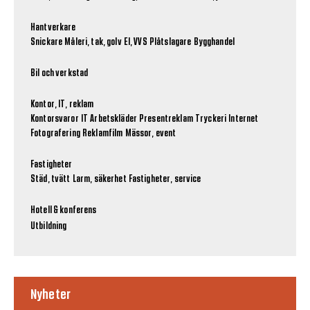
Hantverkare
Snickare
Måleri, tak, golv
El, VVS
Plåtslagare
Bygghandel
Bil och verkstad
Kontor, IT, reklam
Kontorsvaror
IT
Arbetskläder
Presentreklam
Tryckeri
Internet
Fotografering
Reklamfilm
Mässor, event
Fastigheter
Städ, tvätt
Larm, säkerhet
Fastigheter, service
Hotell & konferens
Utbildning
Nyheter