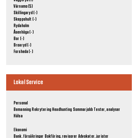
Värnamo (5)
Skillingaryd (-)
Skeppshult (-)
Rydaholm
Åsenhöga (-)
Bor (-)
Broaryd (-)
Forsheda (-)
Lokal Service
Personal
Bemanning
Rekrytering
Headhunting
Sommarjobb
Tester, analyser
Hälsa
Ekonomi
Bank, försäkringar
Bokföring, revisorer
Advokater, jurister