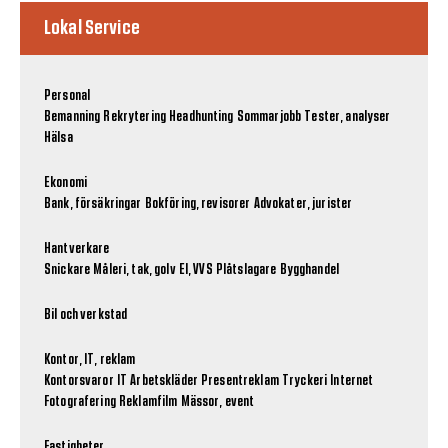
Lokal Service
Personal
Bemanning
Rekrytering
Headhunting
Sommarjobb
Tester, analyser
Hälsa
Ekonomi
Bank, försäkringar
Bokföring, revisorer
Advokater, jurister
Hantverkare
Snickare
Måleri, tak, golv
El, VVS
Plåtslagare
Bygghandel
Bil och verkstad
Kontor, IT, reklam
Kontorsvaror
IT
Arbetskläder
Presentreklam
Tryckeri
Internet
Fotografering
Reklamfilm
Mässor, event
Fastigheter