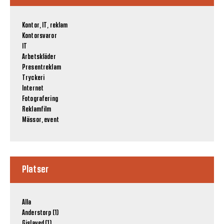
Kontor, IT, reklam
Kontorsvaror
IT
Arbetskläder
Presentreklam
Tryckeri
Internet
Fotografering
Reklamfilm
Mässor, event
Platser
Alla
Anderstorp (1)
Gislaved (1)