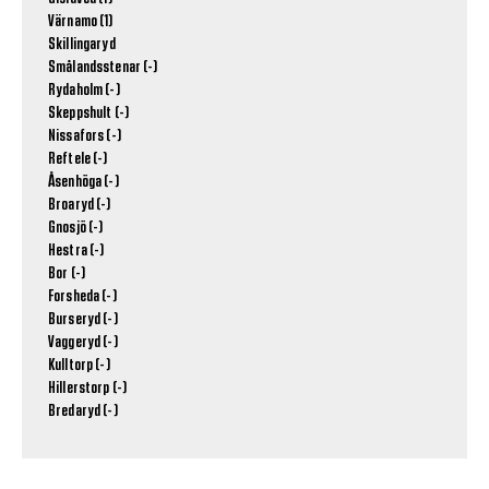
Värnamo (1)
Skillingaryd
Smålandsstenar (-)
Rydaholm (-)
Skeppshult (-)
Nissafors (-)
Reftele (-)
Åsenhöga (-)
Broaryd (-)
Gnosjö (-)
Hestra (-)
Bor (-)
Forsheda (-)
Burseryd (-)
Vaggeryd (-)
Kulltorp (-)
Hillerstorp (-)
Bredaryd (-)