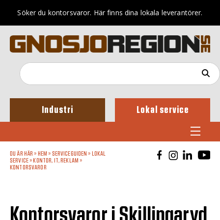
Söker du kontorsvaror. Här finns dina lokala leverantörer.
Industri
Lokal service
DU ÄR HÄR »
HEM
»
SERVICEGUIDEN
»
LOKAL
SERVICE
»
KONTOR, IT, REKLAM
»
KONTORSVAROR
Kontorsvaror i Skillingaryd