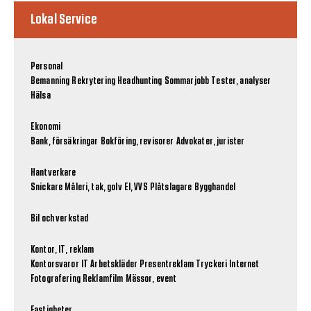
Lokal Service
Personal
Bemanning
Rekrytering
Headhunting
Sommarjobb
Tester, analyser
Hälsa
Ekonomi
Bank, försäkringar
Bokföring, revisorer
Advokater, jurister
Hantverkare
Snickare
Måleri, tak, golv
El, VVS
Plåtslagare
Bygghandel
Bil och verkstad
Kontor, IT, reklam
Kontorsvaror
IT
Arbetskläder
Presentreklam
Tryckeri
Internet
Fotografering
Reklamfilm
Mässor, event
Fastigheter