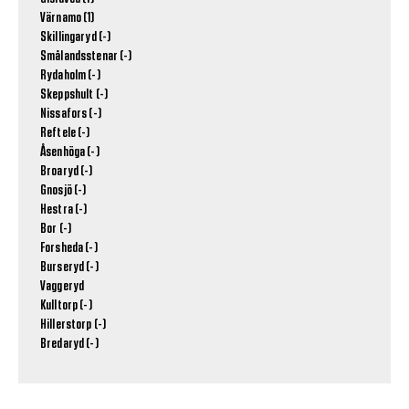
Värnamo (1)
Skillingaryd (-)
Smålandsstenar (-)
Rydaholm (-)
Skeppshult (-)
Nissafors (-)
Reftele (-)
Åsenhöga (-)
Broaryd (-)
Gnosjö (-)
Hestra (-)
Bor (-)
Forsheda (-)
Burseryd (-)
Vaggeryd
Kulltorp (-)
Hillerstorp (-)
Bredaryd (-)