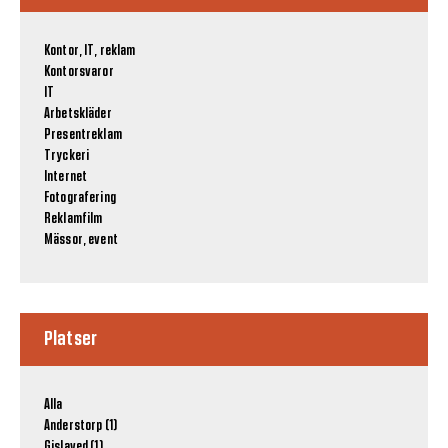
Kontor, IT, reklam
Kontorsvaror
IT
Arbetskläder
Presentreklam
Tryckeri
Internet
Fotografering
Reklamfilm
Mässor, event
Platser
Alla
Anderstorp (1)
Gislaved (1)