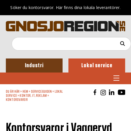
Söker du kontorsvaror. Här finns dina lokala leverantörer.
Industri
Lokal service
DU ÄR HÄR »
HEM
»
SERVICEGUIDEN
»
LOKAL
SERVICE
»
KONTOR, IT, REKLAM
»
KONTORSVAROR
Kontorsvaror i Vaggeryd