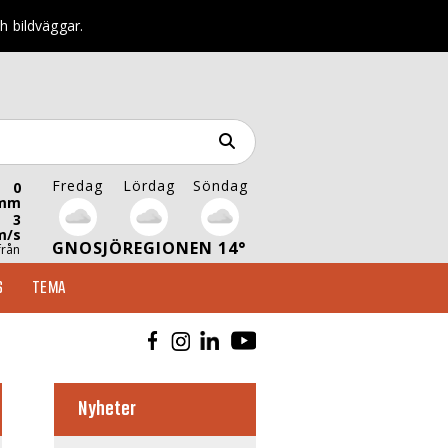
h bildväggar.
Fredag
Lördag
Söndag
0
mm
3
m/s
GNOSJÖREGIONEN 14°
från
S
TEMA
Nyheter