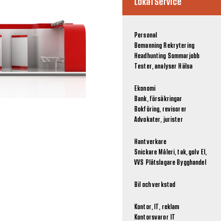
Lokal Service
Personal
Bemanning
Rekrytering
Headhunting
Sommarjobb
Tester, analyser
Hälsa
Ekonomi
Bank, försäkringar
Bokföring, revisorer
Advokater, jurister
Hantverkare
Snickare
Måleri, tak, golv
El,
VVS
Plåtslagare
Bygghandel
Bil och verkstad
Kontor, IT, reklam
Kontorsvaror
IT