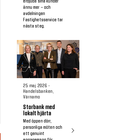
erbjuda sina kunder
ännu mer – och
avdelningen
Fastighetsservice tar
nästa steg.
25 maj 2026 -
Handelsbanken,
Värnamo
Storbank med
lokalt hjärta
Med öppen dörr,
personliga möten och
ett genuint
engagemang för