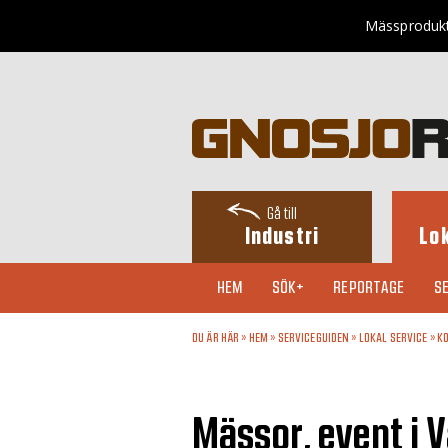
Mässprodukte
Gå till
Industri
Lo
HEM
SÖK+
REPORTAGE
SE
DU ÄR HÄR »
HEM
»
SERVICEGUIDEN
»
LOKAL SERVICE
»
KO
Mässor, event i 