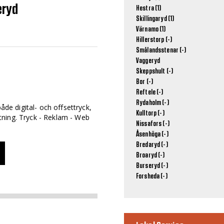
eryd
Hestra (1)
Skillingaryd (1)
Värnamo (1)
Hillerstorp (-)
Smålandsstenar (-)
Vaggeryd
Skeppshult (-)
Bor (-)
Reftele (-)
Rydaholm (-)
både digital- och offsettryck,
Kulltorp (-)
ning. Tryck - Reklam - Web
Nissafors (-)
Åsenhöga (-)
Bredaryd (-)
Broaryd (-)
Burseryd (-)
Forsheda (-)