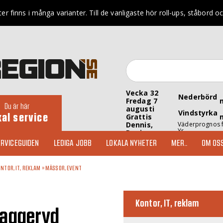
r finns i många varianter. Till de vanligaste hör roll-ups, ståbord oc
Vecka 32
Nederbörd
Fredag 7
Du är här
augusti
Vindstyrka
kal service
Grattis
Dennis,
Väderprognos 
Yr
Denise
RVICEGUIDEN
LEDIGA JOBB
LOKALA NYHETER
MER..
OM OS
NTOR, IT, REKLAM
»
MÄSSOR, EVENT
Kontor, IT, reklam
Vaggeryd