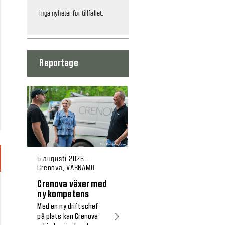
Inga nyheter för tillfället.
Reportage
5 augusti 2026 -
Crenova, VÄRNAMO
Crenova växer med
ny kompetens
Med en ny driftschef
på plats kan Crenova