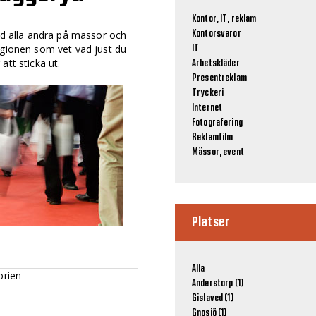
Kontor, IT, reklam
and alla andra på mässor och
Kontorsvaror
egionen som vet vad just du
IT
att sticka ut.
Arbetskläder
Presentreklam
Tryckeri
Internet
Fotografering
Reklamfilm
Mässor, event
Platser
Alla
orien
Anderstorp (1)
Gislaved (1)
Gnosjö (1)