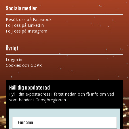
Sociala medier
Besök oss på Facebook
Följ oss på LinkedIn
Följ oss på Instagram
Övrigt
Logga in
Cookies och GDPR
Håll dig uppdaterad
Fyll i din e-postadress i fältet nedan och få info om vad
som händer i Gnosjöregionen.
Förnamn