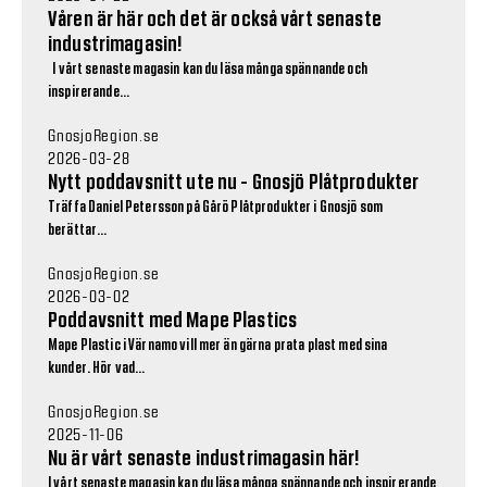
Våren är här och det är också vårt senaste
industrimagasin!
I vårt senaste magasin kan du läsa många spännande och
inspirerande...
GnosjoRegion.se
2026-03-28
Nytt poddavsnitt ute nu - Gnosjö Plåtprodukter
Träffa Daniel Petersson på Gårö Plåtprodukter i Gnosjö som
berättar...
GnosjoRegion.se
2026-03-02
Poddavsnitt med Mape Plastics
Mape Plastic i Värnamo vill mer än gärna prata plast med sina
kunder. Hör vad...
GnosjoRegion.se
2025-11-06
Nu är vårt senaste industrimagasin här!
I vårt senaste magasin kan du läsa många spännande och inspirerande