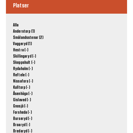
Platser
Alla
Anderstorp (1)
Smålandsstenar (2)
Vaggeryd (1)
Hestra (-)
Skillingaryd (-)
Skeppshult (-)
Rydaholm (-)
Reftele (-)
Nissafors (-)
Kulltorp (-)
Åsenhöga (-)
Gislaved (-)
Gnosjö (-)
Forsheda (-)
Burseryd (-)
Broaryd (-)
Bredaryd (-)