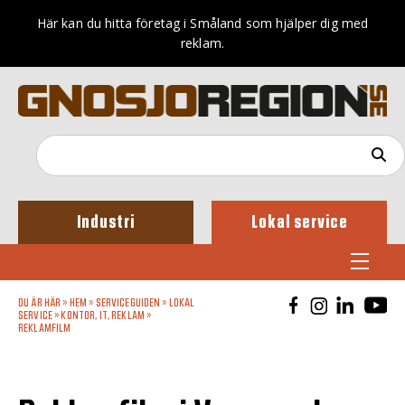
Här kan du hitta företag i Småland som hjälper dig med
reklam.
Industri
Lokal service
DU ÄR HÄR »
HEM
»
SERVICEGUIDEN
»
LOKAL
SERVICE
»
KONTOR, IT, REKLAM
»
REKLAMFILM