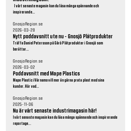
I vårt senaste magasin kan du läsa många spännande och
inspirerande...
GnosjoRegion.se
2026-03-28
Nytt poddavsnitt ute nu - Gnosjö Plåtprodukter
Träffa Daniel Petersson på Gårö Plåtprodukter i Gnosjö som
berättar...
GnosjoRegion.se
2026-03-02
Poddavsnitt med Mape Plastics
Mape Plastic i Värnamo vill mer än gärna prata plast med sina
kunder. Hör vad...
GnosjoRegion.se
2025-11-06
Nu är vårt senaste industrimagasin här!
I vårt senaste magasin kan du läsa många spännande och inspirerande
reportage...