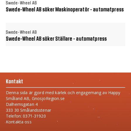
Swede-Wheel AB
Swede-Wheel AB söker Maskinoperatör - automatpress
Swede-Wheel AB
Swede-Wheel AB söker Ställare - automatpress
Kontakt
Denna sida är gjord med kärlek och engagemang av Happy
Småland AB, GnosjoRegion.se
Dalhemsgatan 4
333 30 Smålandsstenar
Telefon: 0371-31920
Kontakta oss