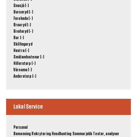
Gnosjö (-)
Burseryd (-)
Forsheda (-)
Broaryd (-)
Bredaryd (-)
Bor (-)
Skillingaryd
Hestra (-)
Smålandsstenar (-)
Hillerstorp (-)
Värnamo (-)
Anderstorp (-)
Lokal Service
Personal
Bemanning
Rekrytering
Headhunting
Sommarjobb
Tester, analyser