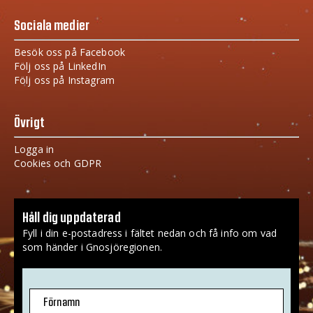
Sociala medier
Besök oss på Facebook
Följ oss på LinkedIn
Följ oss på Instagram
Övrigt
Logga in
Cookies och GDPR
Håll dig uppdaterad
Fyll i din e-postadress i fältet nedan och få info om vad
som händer i Gnosjöregionen.
Förnamn