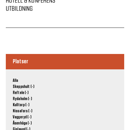
HOTELL & KONFERENS
UTBILDNING
Platser
Alla
Skeppshult (-)
Reftele (-)
Rydaholm (-)
Kulltorp (-)
Nissafors (-)
Vaggeryd (-)
Åsenhöga (-)
Gislaved (-)