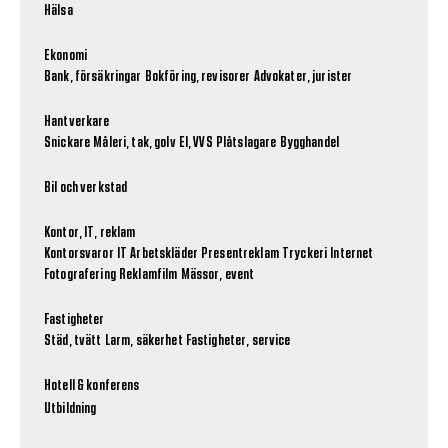
Hälsa
Ekonomi
Bank, försäkringar
Bokföring, revisorer
Advokater, jurister
Hantverkare
Snickare
Måleri, tak, golv
El, VVS
Plåtslagare
Bygghandel
Bil och verkstad
Kontor, IT, reklam
Kontorsvaror
IT
Arbetskläder
Presentreklam
Tryckeri
Internet
Fotografering
Reklamfilm
Mässor, event
Fastigheter
Städ, tvätt
Larm, säkerhet
Fastigheter, service
Hotell & konferens
Utbildning