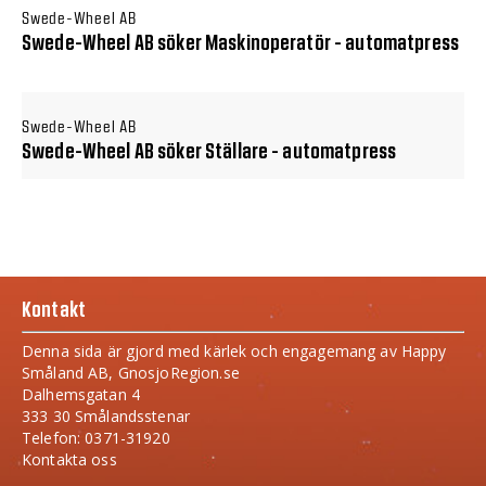
Swede-Wheel AB
Swede-Wheel AB söker Maskinoperatör - automatpress
Swede-Wheel AB
Swede-Wheel AB söker Ställare - automatpress
Kontakt
Denna sida är gjord med kärlek och engagemang av Happy
Småland AB, GnosjoRegion.se
Dalhemsgatan 4
333 30 Smålandsstenar
Telefon: 0371-31920
Kontakta oss