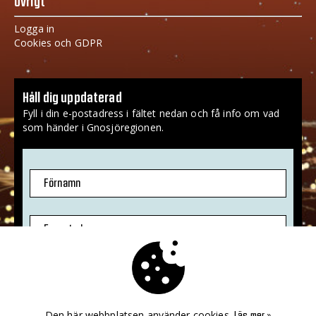
Övrigt
Logga in
Cookies och GDPR
Håll dig uppdaterad
Fyll i din e-postadress i fältet nedan och få info om vad
som händer i Gnosjöregionen.
Förnamn
E-postadress
Jag godkänner att mina uppgifter sparas.
Mer info
»
Den här webbplatsen använder cookies.