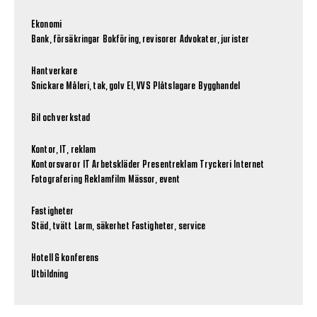
Ekonomi
Bank, försäkringar
Bokföring, revisorer
Advokater, jurister
Hantverkare
Snickare
Måleri, tak, golv
El, VVS
Plåtslagare
Bygghandel
Bil och verkstad
Kontor, IT, reklam
Kontorsvaror
IT
Arbetskläder
Presentreklam
Tryckeri
Internet
Fotografering
Reklamfilm
Mässor, event
Fastigheter
Städ, tvätt
Larm, säkerhet
Fastigheter, service
Hotell & konferens
Utbildning