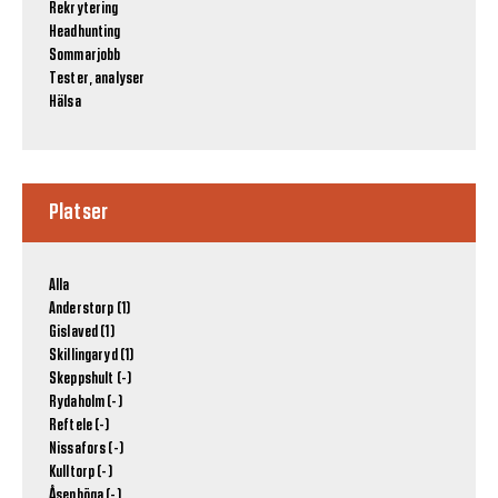
Rekrytering
Headhunting
Sommarjobb
Tester, analyser
Hälsa
Platser
Alla
Anderstorp (1)
Gislaved (1)
Skillingaryd (1)
Skeppshult (-)
Rydaholm (-)
Reftele (-)
Nissafors (-)
Kulltorp (-)
Åsenhöga (-)