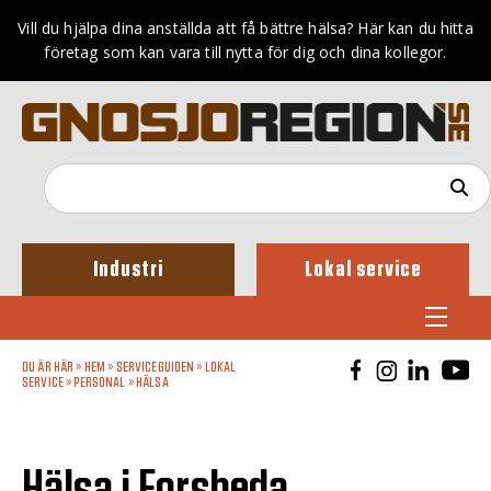
Vill du hjälpa dina anställda att få bättre hälsa? Här kan du hitta
företag som kan vara till nytta för dig och dina kollegor.
Industri
Lokal service
DU ÄR HÄR »
HEM
»
SERVICEGUIDEN
»
LOKAL
SERVICE
»
PERSONAL
»
HÄLSA
Hälsa i Forsheda