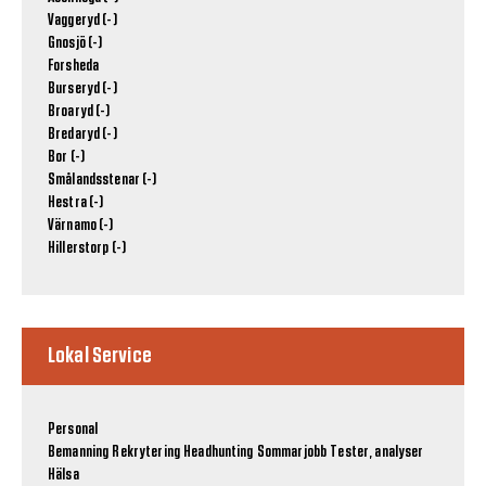
Vaggeryd (-)
Gnosjö (-)
Forsheda
Burseryd (-)
Broaryd (-)
Bredaryd (-)
Bor (-)
Smålandsstenar (-)
Hestra (-)
Värnamo (-)
Hillerstorp (-)
Lokal Service
Personal
Bemanning
Rekrytering
Headhunting
Sommarjobb
Tester, analyser
Hälsa