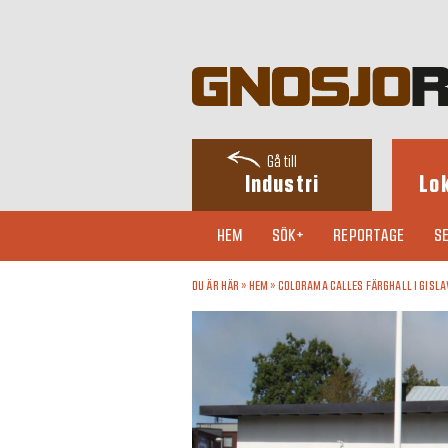
Gå till
Industri
Lo
HEM
SÖK+
REPORTAGE
SE
DU ÄR HÄR »
HEM
»
COLORAMA CALLES FÄRGHALL I GISLA