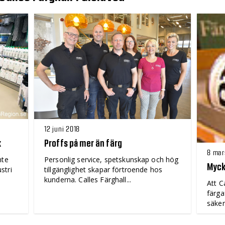
12 juni 2018
k
Proffs på mer än färg
8 mar
nte
Personlig service, spetskunskap och hög
Myck
stri
tillgänglighet skapar förtroende hos
kunderna. Calles Färghall...
Att C
färga
säkert