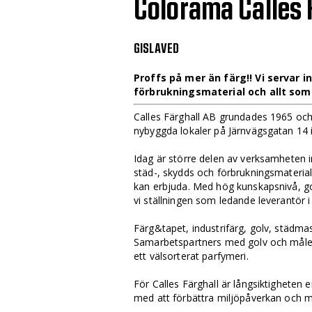
Colorama Calles F
GISLAVED
Proffs på mer än färg!! Vi servar i
förbrukningsmaterial och allt som 
Calles Färghall AB grundades 1965 och h
nybyggda lokaler på Järnvägsgatan 14 i
Idag är större delen av verksamheten i
städ-, skydds och förbrukningsmaterial.
kan erbjuda. Med hög kunskapsnivå, go
vi ställningen som ledande leverantö
Färg&tapet, industrifärg, golv, städma
Samarbetspartners med golv och måler
ett välsorterat parfymeri.
För Calles Färghall är långsiktigheten 
med att förbättra miljöpåverkan och mi