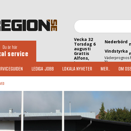
Vecka 32
Nederbörd
Torsdag 6
Du är här
augusti
Vindstyrka
kal service
Grattis
Alfons,
Väderprognos 
Yr
Inez
RVICEGUIDEN
LEDIGA JOBB
LOKALA NYHETER
MER..
OM OS
VED