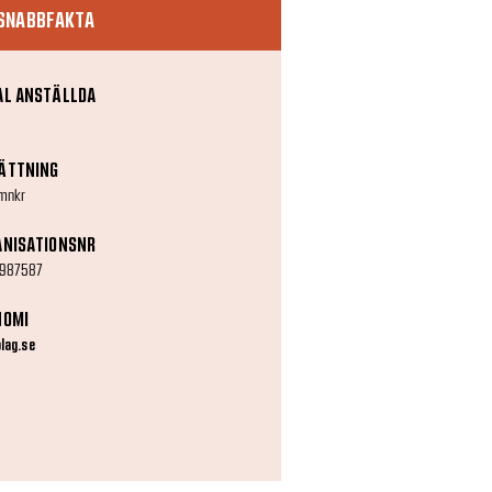
SNABBFAKTA
AL ANSTÄLLDA
ÄTTNING
mnkr
ANISATIONSNR
987587
NOMI
olag.se