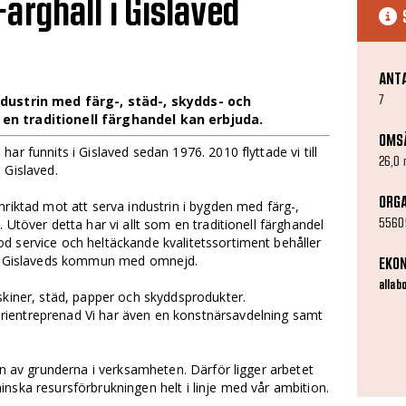
ärghall i Gislaved
ANT
7
ndustrin med färg-, städ-, skydds- och
en traditionell färghandel kan erbjuda.
OMS
ar funnits i Gislaved sedan 1976. 2010 flyttade vi till
26,0 
 Gislaved.
ORG
nriktad mot att serva industrin i bygden med färg-,
5560
 Utöver detta har vi allt som en traditionell färghandel
d service och heltäckande kvalitetssortiment behåller
r i Gislaveds kommun med omnejd.
EKO
allab
skiner, städ, papper och skyddsprodukter.
ientreprenad Vi har även en konstnärsavdelning samt
en av grunderna i verksamheten. Därför ligger arbetet
nska resursförbrukningen helt i linje med vår ambition.