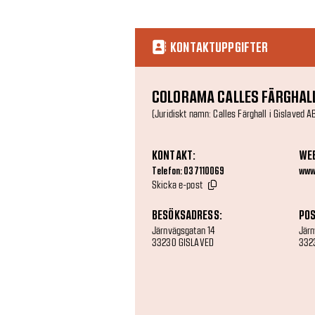
KONTAKTUPPGIFTER
COLORAMA CALLES FÄRGHALL
(Juridiskt namn: Calles Färghall i Gislaved A
KONTAKT:
WE
Telefon: 037110069
www.
Skicka e-post
BESÖKSADRESS:
POS
Järnvägsgatan 14
Järn
33230 GISLAVED
332