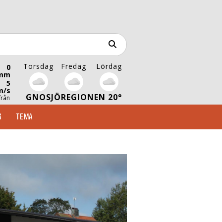
Torsdag
Fredag
Lördag
0
mm
5
m/s
GNOSJÖREGIONEN 20°
från
S
TEMA