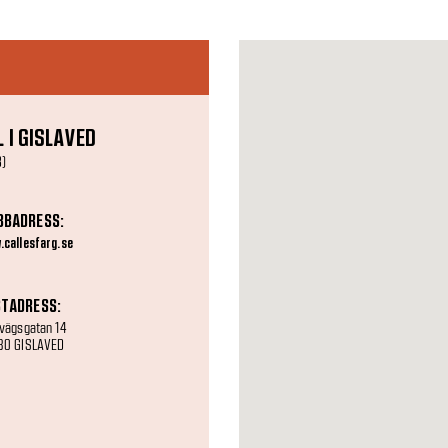
 I GISLAVED
B)
BBADRESS:
callesfarg.se
TADRESS:
vägsgatan 14
30 GISLAVED