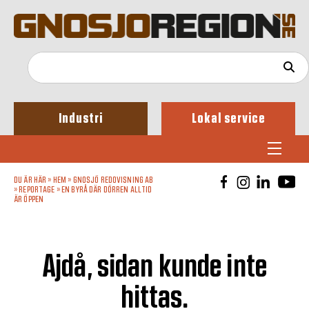
Industri
Lokal service
DU ÄR HÄR »
HEM
»
GNOSJÖ REDOVISNING AB
»
REPORTAGE
»
EN BYRÅ DÄR DÖRREN ALLTID
ÄR ÖPPEN
Ajdå, sidan kunde inte
hittas.