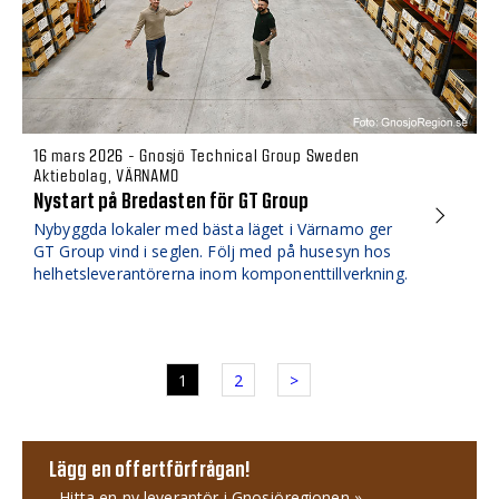
16 mars 2026 - Gnosjö Technical Group Sweden
Aktiebolag, VÄRNAMO
Nystart på Bredasten för GT Group
Nybyggda lokaler med bästa läget i Värnamo ger
GT Group vind i seglen. Följ med på husesyn hos
helhetsleverantörerna inom komponenttillverkning.
1
2
>
Lägg en offertförfrågan!
- Hitta en ny leverantör i Gnosjöregionen »