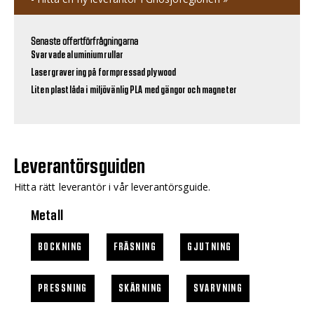
Senaste offertförfrågningarna
Svarvade aluminiumrullar
Lasergravering på formpressad plywood
Liten plastlåda i miljövänlig PLA med gängor och magneter
Leverantörsguiden
Hitta rätt leverantör i vår leverantörsguide.
Metall
BOCKNING
FRÄSNING
GJUTNING
PRESSNING
SKÄRNING
SVARVNING