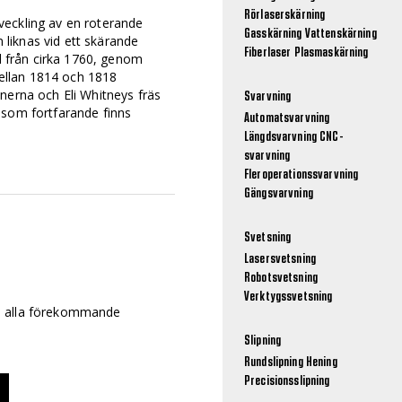
Rörlaserskärning
veckling av en roterande
Gasskärning
Vattenskärning
n liknas vid ett skärande
Fiberlaser
Plasmaskärning
nd från cirka 1760, genom
llan 1814 och 1818
nerna och Eli Whitneys fräs
Svarvning
 som fortfarande finns
Automatsvarvning
Längdsvarvning
CNC-
svarvning
Fleroperationssvarvning
Gängsvarvning
Svetsning
g
Lasersvetsning
Robotsvetsning
Verktygssvetsning
i alla förekommande
Slipning
Rundslipning
Hening
Precisionsslipning