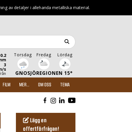
g av detaljer i allehanda metalliska material.
Torsdag
Fredag
Lördag
0.2
mm
3
m/s
GNOSJÖREGIONEN 15°
från
FILM
MER...
OM OSS
TEMA
Lägg en
offertförfrågan!