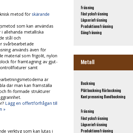
Fräsning
eknisk metod för
skärande
Fåstycksfräsning
Lågseriefräsning
ngsmetod som kan användas
Produktionsfräsning
 i allehanda metalliska
Gängfräsning
de stål och
er svårbearbetade
räsning används även för
e material som frigolit, nylon
lock för framtagning av gjut-
Metall
ntrollfixturer samt
bearbetningsmetoderna är
Bockning
ibla där man kan framställa
ch fri-formade strukturer
Plåtbockning
Rörbockning
oggrannhet.
Kantpressning
Bandbockning
ör?
Lägg en offertförfrågan till
n »
Fräsning
Fåstycksfräsning
Lågseriefräsning
nde verktyg som kan lutas i
Produktionsfräsning