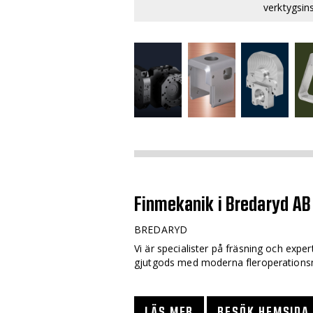
verktygsins
Finmekanik i Bredaryd AB
BREDARYD
Vi är specialister på fräsning och expe
gjutgods med moderna fleroperations
LÄS MER
BESÖK HEMSIDA