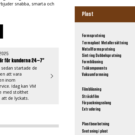
 erbjuder snabba, smarta och
Plast
Formsprutning
Termoplast
Metallersättning
Metallformsprutning
 2025
Sintring
Dubbelsprutning
här för kunderna 24–7”
Formblåsning
 sedan startade de
Tvåkomponents
en att vara
Vakuumformning
sen inom
rvice. Idag kan VM
Filmblåsning
e med stolthet
Sträckfilm
att de lyckats.
Förpackningsslang
Extrudering
Plastbearbetning
Svetsning i plast