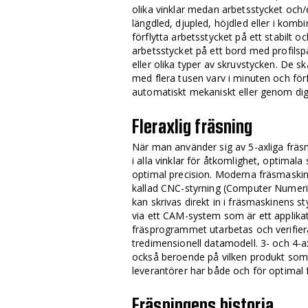
olika vinklar medan arbetsstycket och/el
längdled, djupled, höjdled eller i komb
förflytta arbetsstycket på ett stabilt o
arbetsstycket på ett bord med profilsp
eller olika typer av skruvstycken. De 
med flera tusen varv i minuten och förf
automatiskt mekaniskt eller genom digi
Fleraxlig fräsning
När man använder sig av 5-axliga fräsm
i alla vinklar för åtkomlighet, optimala
optimal precision. Moderna fräsmaskin
kallad CNC-styrning (Computer Numer
kan skrivas direkt in i fräsmaskinens 
via ett CAM-system som är ett applik
fräsprogrammet utarbetas och verifier
tredimensionell datamodell. 3- och 4-
också beroende på vilken produkt som 
leverantörer har både och för optimal 
Fräsningens historia