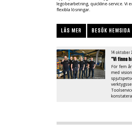
legobearbetning, quickline-service. Vi
flexibla lösningar.
LÄS MER
BESÖK HEMSIDA
14 oktober
”Vi finns 
För fem år
med vision
spjutspet
verktygsse
Toolservic
konstatera 