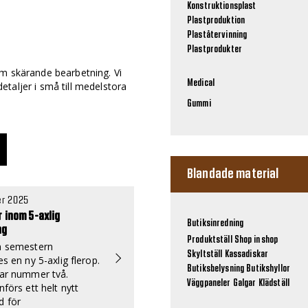
Konstruktionsplast
Plastproduktion
Plaståtervinning
Plastprodukter
om skärande bearbetning. Vi
Medical
 detaljer i små till medelstora
Gummi
Blandade material
r 2025
r inom 5-axlig
Butiksinredning
ng
Produktställ
Shop in shop
n semestern
Skyltställ
Kassadiskar
es en ny 5-axlig flerop.
Butiksbelysning
Butikshyllor
dar nummer två.
Väggpaneler
Galgar
Klädställ
nförs ett helt nytt
d för