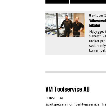
6 oktober 
Välsvarvat 
lokaler
Nybygget i
fullträff. 
utökat pro
sedan infly
kurvan pek
VM Toolservice AB
FORSHEDA
Spjutspetsen inom verktygs­service. Trå