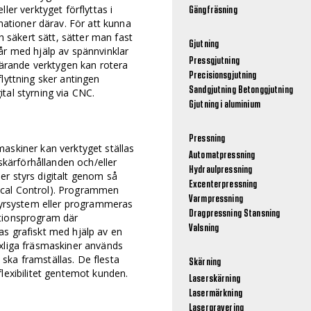
ler verktyget förflyttas i
Gängfräsning
inationer därav. För att kunna
ch säkert sätt, sätter man fast
Gjutning
år med hjälp av spännvinklar
Pressgjutning
skärande verktygen kan rotera
Precisionsgjutning
lyttning sker antingen
Sandgjutning
Betonggjutning
tal styrning via CNC.
Gjutning i aluminium
Pressning
askiner kan verktyget ställas
Automatpressning
 skärförhållanden och/eller
Hydraulpressning
er styrs digitalt genom så
Excenterpressning
ical Control). Programmen
Varmpressning
styrsystem eller programmeras
Dragpressning
Stansning
ationsprogram där
Valsning
as grafiskt med hjälp av en
axliga fräsmaskiner används
ska framställas. De flesta
Skärning
flexibilitet gentemot kunden.
Laserskärning
Lasermärkning
Lasergravering