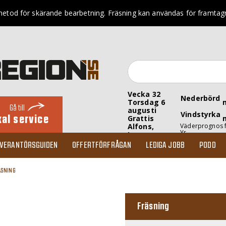
etod för skärande bearbetning. Fräsning kan användas för framtagnin
Vecka 32
Nederbörd
Torsdag 6
Gå till
augusti
Vindstyrka
kal service
Grattis
Alfons,
Väderprognos 
Yr
Inez
EVERANTÖRSGUIDEN
OFFERTFÖRFRÅGAN
LEDIGA JOBB
PODD
ÄSNING
Fräsning