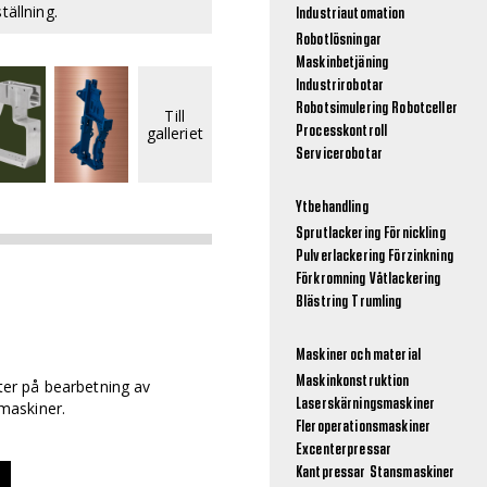
tällning.
Industriautomation
Robotlösningar
Maskinbetjäning
Industrirobotar
Robotsimulering
Robotceller
Till
galleriet
Processkontroll
Servicerobotar
Ytbehandling
Sprutlackering
Förnickling
Pulverlackering
Förzinkning
Förkromning
Våtlackering
Blästring
Trumling
Maskiner och material
Maskinkonstruktion
rter på bearbetning av
Laserskärningsmaskiner
maskiner.
Fleroperationsmaskiner
Excenterpressar
Kantpressar
Stansmaskiner