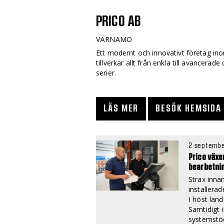
PRICO AB
VÄRNAMO
Ett modernt och innovativt företag in
tillverkar allt från enkla till avancerade
serier.
LÄS MER
BESÖK HEMSIDA
2 septembe
Prico växe
bearbetni
Strax inna
installerad
I höst lan
Samtidigt i
systemstö