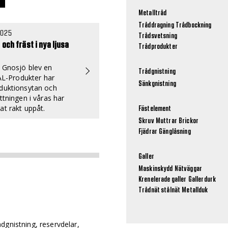
Metalltråd
Tråddragning
Trådbockning
2025
Trådsvetsning
och fräst i nya ljusa
Trådprodukter
 Gnosjö blev en
Trådgnistning
ZAL-Produkter har
Sänkgnistning
duktionsytan och
ttningen i våras har
at rakt uppåt.
Fästelement
Skruv
Muttrar
Brickor
Fjädrar
Gänglåsning
Galler
Maskinskydd
Nätväggar
Krenelerade galler
Gallerdurk
Trådnät stålnät
Metallduk
dgnistning, reservdelar,