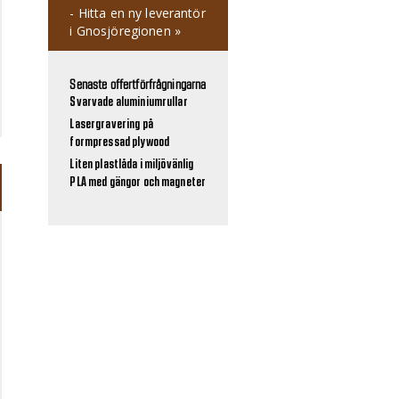
- Hitta en ny leverantör
i Gnosjöregionen »
Senaste offertförfrågningarna
Svarvade aluminiumrullar
Lasergravering på
formpressad plywood
Liten plastlåda i miljövänlig
PLA med gängor och magneter