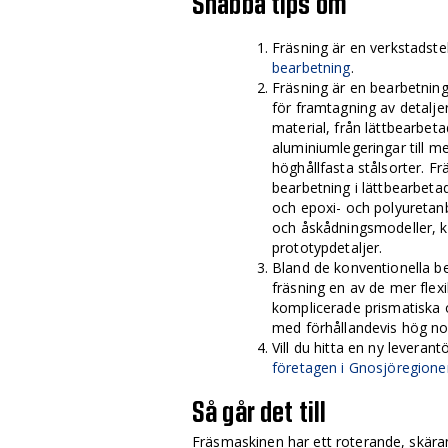
Snabba tips om
Fräsning är en verkstadst
bearbetning
.
Fräsning är en bearbetni
för framtagning av detaljer
material, från lättbearbeta
aluminiumlegeringar till m
höghållfasta stålsorter. F
bearbetning i lättbearbetad
och epoxi- och polyuretanb
och åskådningsmodeller, ko
prototypdetaljer.
Bland de konventionella 
fräsning en av de mer flex
komplicerade prismatiska o
med förhållandevis hög n
Vill du hitta en ny leverant
företagen i Gnosjöregione
Så går det till
Fräsmaskinen har ett roterande, skära