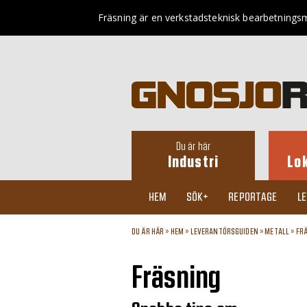
Fräsning är en verkstadsteknisk bearbetningsm
Du är här
Industri
Lo
HEM
SÖK+
REPORTAGE
L
DU ÄR HÄR »
HEM
»
LEVERANTÖRSGUIDEN
»
METALL
»
FR
Fräsning