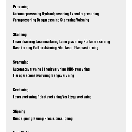
Pressning
Automatpressning
Hydraulpressning
Excenterpressning
Varmpressning
Dragpressning
Stansning
Valsning
Skärning
Laserskärning
Lasermärkning
Lasergravering
Rörlaserskärning
Gasskärning
Vattenskärning
Fiberlaser
Plasmaskärning
Svarvning
Automatsvarvning
Längdsvarvning
CNC-svarvning
Fleroperationssvarvning
Gängsvarvning
Svetsning
Lasersvetsning
Robotsvetsning
Verktygssvetsning
Slipning
Rundslipning
Hening
Precisionsslipning