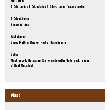
Metalltråd
Tråddragning
Trådbockning
Trådsvetsning
Trådprodukter
Trådgnistning
Sänkgnistning
Fästelement
Skruv
Muttrar
Brickor
Fjädrar
Gänglåsning
Galler
Maskinskydd
Nätväggar
Krenelerade galler
Gallerdurk
Trådnät
stålnät
Metallduk
Plast