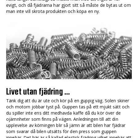
evigt, och då fjädrarna har gjort sitt så måste de bytas ut om
man inte vill skrota produkten och köpa en ny.
Livet utan fjädring …
Tänk dig att du är ute och kör på en guppig väg. Solen skiner
och motorn jobbar tyst på. Guppen tas på ett mjukt sätt och
du spiller inte ens ditt medhavda kaffe då du kör över de
ojämnheter som finns på vägen. Anledningen till att din
upplevelse av körningen blir så jämn är att bilen har fjädrar
som svarar då bilen utsätts för den press som guppen
innebär. Det här är så kallad elastisk fjädring vilket innebär att