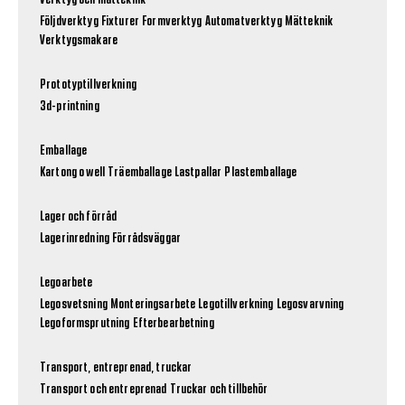
Verktyg och mätteknik
Följdverktyg
Fixturer
Formverktyg
Automatverktyg
Mätteknik
Verktygsmakare
Prototyptillverkning
3d-printning
Emballage
Kartong o well
Träemballage
Lastpallar
Plastemballage
Lager och förråd
Lagerinredning
Förrådsväggar
Legoarbete
Legosvetsning
Monteringsarbete
Legotillverkning
Legosvarvning
Legoformsprutning
Efterbearbetning
Transport, entreprenad, truckar
Transport och entreprenad
Truckar och tillbehör