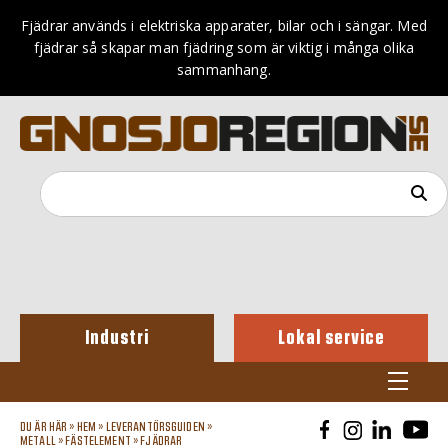
Fjädrar används i elektriska apparater, bilar och i sängar. Med
fjädrar så skapar man fjädring som är viktig i många olika
sammanhang.
Industri
Lokal service
DU ÄR HÄR »
HEM
»
LEVERANTÖRSGUIDEN
»
METALL
»
FÄSTELEMENT
»
FJÄDRAR