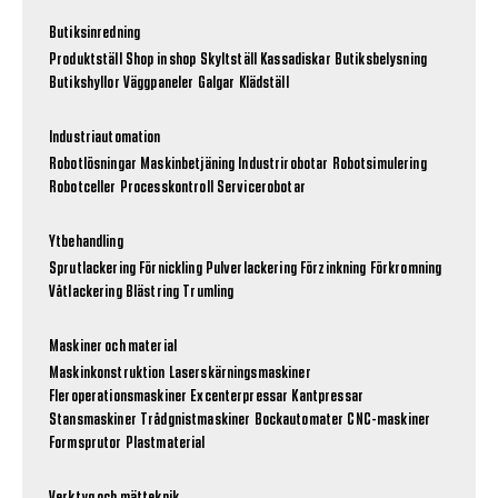
Butiksinredning
Produktställ
Shop in shop
Skyltställ
Kassadiskar
Butiksbelysning
Butikshyllor
Väggpaneler
Galgar
Klädställ
Industriautomation
Robotlösningar
Maskinbetjäning
Industrirobotar
Robotsimulering
Robotceller
Processkontroll
Servicerobotar
Ytbehandling
Sprutlackering
Förnickling
Pulverlackering
Förzinkning
Förkromning
Våtlackering
Blästring
Trumling
Maskiner och material
Maskinkonstruktion
Laserskärningsmaskiner
Fleroperationsmaskiner
Excenterpressar
Kantpressar
Stansmaskiner
Trådgnistmaskiner
Bockautomater
CNC-maskiner
Formsprutor
Plastmaterial