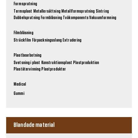
Formsprutning
Termoplast
Metallersättning
Metallformsprutning
Sintring
Dubbelsprutning
Formblåsning
Tvåkomponents
Vakuumformning
Filmblåsning
Sträckfilm
Förpackningsslang
Extrudering
Plastbearbetning
Svetsning i plast
Konstruktionsplast
Plastproduktion
Plaståtervinning
Plastprodukter
Medical
Gummi
Blandade material