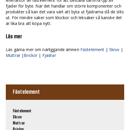
leverantör av fästelement för att beställa samma typ av
fjäder för byte. När det handlar om större komponenter och
produkter så kan det vara värt att byta ut fjädrarna då de slits
ut. För mindre saker som klockor och leksaker så kanske det
är lika bra att köpa nytt.
Läs mer
Läs gärna mer om närliggande ämnen
Fästelement
|
Skruv
|
Muttrar
|
Brickor
|
Fjädrar
Fästelement
Fästelement
Skruv
Muttrar
Brickor