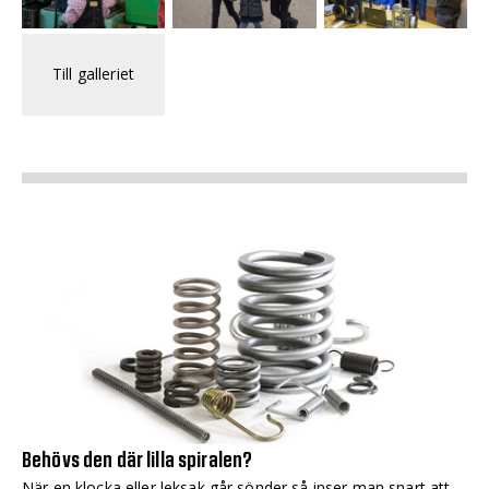
Till galleriet
Behövs den där lilla spiralen?
När en klocka eller leksak går sönder så inser man snart att