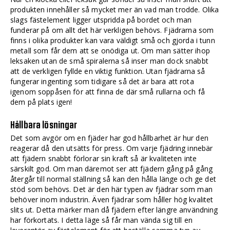
produkten innehåller så mycket mer än vad man trodde. Olika
slags fästelement ligger utspridda på bordet och man
funderar på om allt det här verkligen behövs. Fjädrarna som
finns i olika produkter kan vara väldigt små och gjorda i tunn
metall som får dem att se onödiga ut. Om man sätter ihop
leksaken utan de små spiralerna så inser man dock snabbt
att de verkligen fyllde en viktig funktion. Utan fjädrarna så
fungerar ingenting som tidigare så det är bara att rota
igenom soppåsen för att finna de där små rullarna och få
dem på plats igen!
Hållbara lösningar
Det som avgör om en fjäder har god hållbarhet är hur den
reagerar då den utsätts för press. Om varje fjädring innebär
att fjädern snabbt förlorar sin kraft så är kvaliteten inte
särskilt god. Om man däremot ser att fjädern gång på gång
återgår till normal ställning så kan den hålla länge och ge det
stöd som behövs. Det är den här typen av fjädrar som man
behöver inom industrin. Även fjädrar som håller hög kvalitet
slits ut. Detta märker man då fjädern efter längre användning
har förkortats. I detta läge så får man vända sig till en