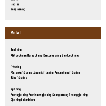
Fjädrar
Gänglåsning
Metall
Bockning
Plåtbockning
Rörbockning
Kantpressning
Bandbockning
Fräsning
Fåstycksfräsning
Lågseriefräsning
Produktionsfräsning
Gängfräsning
Gjutning
Pressgjutning
Precisionsgjutning
Sandgjutning
Betonggjutning
Gjutning i aluminium