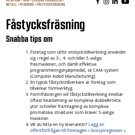
DU ÄR HÄR »
HEM
»
LEVERANTÖRSGUIDEN
»
METALL
»
FRÄSNING
»
FÅSTYCKSFRÄSNING
Fåstycksfräsning
Snabba tips om
Företag som utför enstyckstillverkning använder
sig i regel av 3-, 4- och/eller 5-axliga
fräsmaskiner, och därtill effektiva
programmeringshjälpmedel, sk CAM-system
(Computer Aided Manufacturing).
En typisk fåstyckstillverkare är företag som
tillverkar formverktyg.
Formfräsningen vid fåstyckstillverkning innebär
oftast bearbetning av komplexa dubbelkrökta
ytor och/eller framtagning av komplexa
prismatiska strukturer som kräver 5-axliga
maskiner.
Vill du hitta en ny leverantör?
Lägg en
offertförfrågan till företagen i Gnosjöregionen »