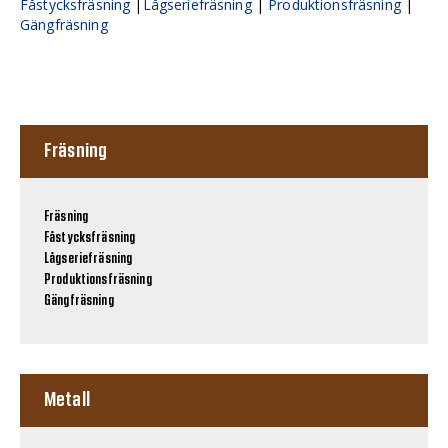
Fåstycksfräsning
|
Lågseriefräsning
|
Produktionsfräsning
|
Gängfräsning
Fräsning
Fräsning
Fåstycksfräsning
Lågseriefräsning
Produktionsfräsning
Gängfräsning
Metall