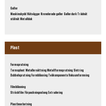
Galler
Maskinskydd
Nätväggar
Krenelerade galler
Gallerdurk
Trådnät
stålnät
Metallduk
Plast
Formsprutning
Termoplast
Metallersättning
Metallformsprutning
Sintring
Dubbelsprutning
Formblåsning
Tvåkomponents
Vakuumformning
Filmblåsning
Sträckfilm
Förpackningsslang
Extrudering
Plastbearbetning