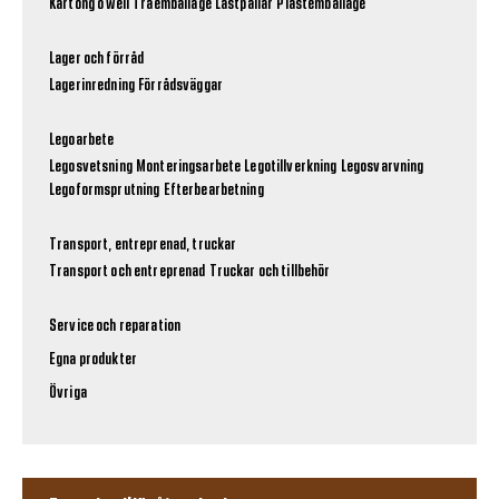
Kartong o well
Träemballage
Lastpallar
Plastemballage
Lager och förråd
Lagerinredning
Förrådsväggar
Legoarbete
Legosvetsning
Monteringsarbete
Legotillverkning
Legosvarvning
Legoformsprutning
Efterbearbetning
Transport, entreprenad, truckar
Transport och entreprenad
Truckar och tillbehör
Service och reparation
Egna produkter
Övriga