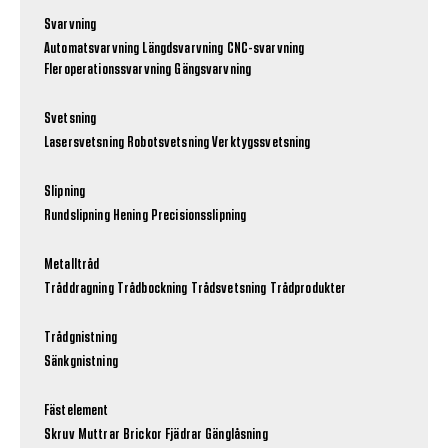
Svarvning
Automatsvarvning
Längdsvarvning
CNC-svarvning
Fleroperationssvarvning
Gängsvarvning
Svetsning
Lasersvetsning
Robotsvetsning
Verktygssvetsning
Slipning
Rundslipning
Hening
Precisionsslipning
Metalltråd
Tråddragning
Trådbockning
Trådsvetsning
Trådprodukter
Trådgnistning
Sänkgnistning
Fästelement
Skruv
Muttrar
Brickor
Fjädrar
Gänglåsning