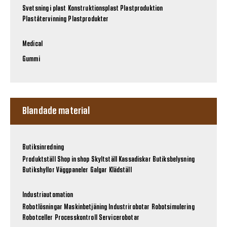
Svetsning i plast
Konstruktionsplast
Plastproduktion
Plaståtervinning
Plastprodukter
Medical
Gummi
Blandade material
Butiksinredning
Produktställ
Shop in shop
Skyltställ
Kassadiskar
Butiksbelysning
Butikshyllor
Väggpaneler
Galgar
Klädställ
Industriautomation
Robotlösningar
Maskinbetjäning
Industrirobotar
Robotsimulering
Robotceller
Processkontroll
Servicerobotar