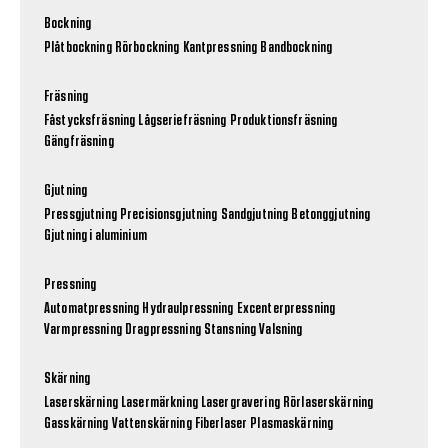
Bockning
Plåtbockning
Rörbockning
Kantpressning
Bandbockning
Fräsning
Fåstycksfräsning
Lågseriefräsning
Produktionsfräsning
Gängfräsning
Gjutning
Pressgjutning
Precisionsgjutning
Sandgjutning
Betonggjutning
Gjutning i aluminium
Pressning
Automatpressning
Hydraulpressning
Excenterpressning
Varmpressning
Dragpressning
Stansning
Valsning
Skärning
Laserskärning
Lasermärkning
Lasergravering
Rörlaserskärning
Gasskärning
Vattenskärning
Fiberlaser
Plasmaskärning