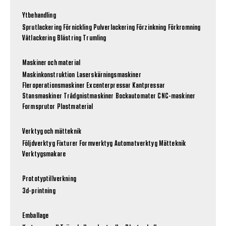
Ytbehandling
Sprutlackering
Förnickling
Pulverlackering
Förzinkning
Förkromning
Våtlackering
Blästring
Trumling
Maskiner och material
Maskinkonstruktion
Laserskärningsmaskiner
Fleroperationsmaskiner
Excenterpressar
Kantpressar
Stansmaskiner
Trådgnistmaskiner
Bockautomater
CNC-maskiner
Formsprutor
Plastmaterial
Verktyg och mätteknik
Följdverktyg
Fixturer
Formverktyg
Automatverktyg
Mätteknik
Verktygsmakare
Prototyptillverkning
3d-printning
Emballage