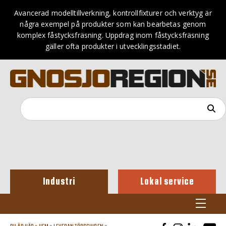
Avancerad modelltillverkning, kontrollfixturer och verktyg är
några exempel på produkter som kan bearbetas genom
komplex fåstycksfräsning. Uppdrag inom fåstycksfräsning
gäller ofta produkter i utvecklingsstadiet.
Industri
Lokal service