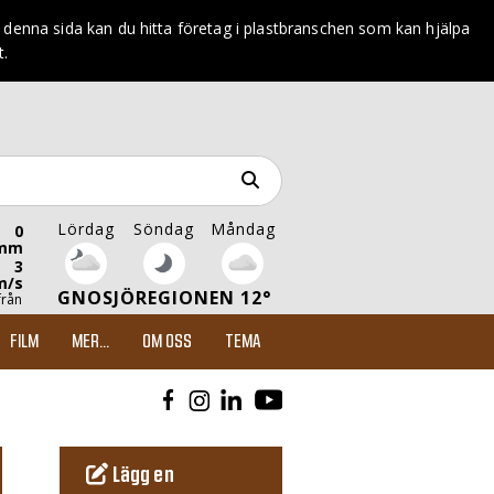
enna sida kan du hitta företag i plastbranschen som kan hjälpa
t.
Lördag
Söndag
Måndag
0
mm
3
m/s
GNOSJÖREGIONEN 12°
från
FILM
MER...
OM OSS
TEMA
Lägg en