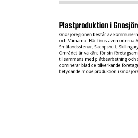
Plastproduktion i Gnosjö
Gnosjöregionen består av kommunerna
och Värnamo. Här finns även orterna An
Smålandsstenar, Skeppshult, Skillingary
Området är välkänt för sin företagsamh
tillsammans med plåtbearbetning och 
dominerar blad de tillverkande företag
betydande möbelproduktion i Gnosjör