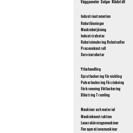
Väggpaneler
Galgar
Klädställ
Industriautomation
Robotlösningar
Maskinbetjäning
Industrirobotar
Robotsimulering
Robotceller
Processkontroll
Servicerobotar
Ytbehandling
Sprutlackering
Förnickling
Pulverlackering
Förzinkning
Förkromning
Våtlackering
Blästring
Trumling
Maskiner och material
Maskinkonstruktion
Laserskärningsmaskiner
Fleroperationsmaskiner