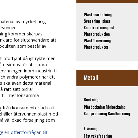
Plastbearbetning
tmaterial av mycket hög
Svetsning i plast
ervunnen.
Konstruktionsplast
rning kommer skärpas
Plastproduktion
enklare för slutanvändare att
Plaståtervinning
rodukten som består av
Plastprodukter
t oförtjänt dåligt rykte men
återvinnas för att spara
ervinningen inom industrin till
ch andra polymerer har ett
Metall
is ska även detta material
å rätt sätt bidrar
n till mer lönsamma
Bockning
g från konsumenter och att
Plåtbockning
Rörbockning
nehåller återvunnen plast med
Kantpressning
Bandbockning
 så väl ökad försäljning som
Fräsning
g en offertförfrågan till
Fåstycksfräsning