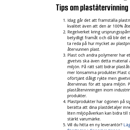
Tips om plaståtervinning
Idag går det att framställa plas
kvalitet även att den är 100% åt
Regelverket kring ursprungsspå
betydligt framåt och då blir det 
ta reda på hur mycket av plastp
återvunnen plast.
Plast och andra polymerer har et
givetvis ska även detta material 
miljön. På rätt sätt bidrar plaståt
mer lönsamma produkter.Plast o
oförtjänt dåligt rykte men givetv
återvinnas för att spara miljön. P
plaståtervinningen inom industri
produkter.
Plastprodukter har ögonen på si
berätta att dina plastdetaljer in
liten miljöpåverkan kan bidra till
stärkt varumärke.
Vill du hitta en ny leverantör?
Läg