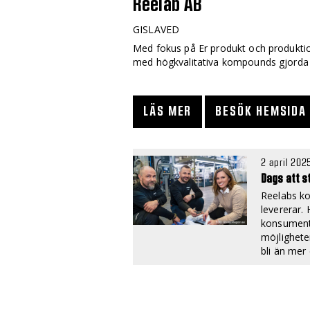
Reelab AB
GISLAVED
Med fokus på Er produkt och produktio
med högkvalitativa kompounds gjorda 
LÄS MER
BESÖK HEMSIDA
2 april 202
Dags att s
Reelabs ko
levererar. 
konsument
möjligheter
bli än mer 