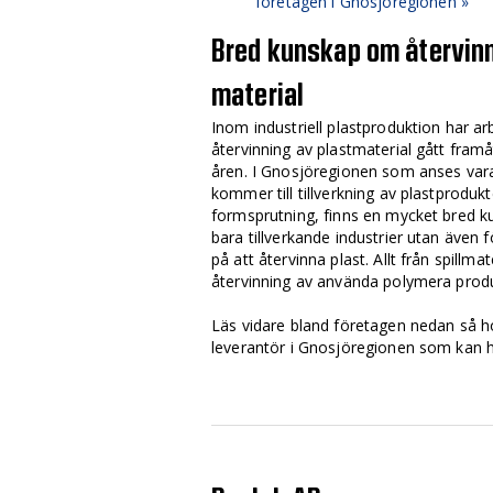
företagen i Gnosjöregionen »
Bred kunskap om återvin
material
Inom industriell plastproduktion har a
återvinning av plastmaterial gått fra
åren. I Gnosjöregionen som anses var
kommer till tillverkning av plastproduk
formsprutning, finns en mycket bred ku
bara tillverkande industrier utan även 
på att återvinna plast. Allt från spillmat
återvinning av använda polymera produ
Läs vidare bland företagen nedan så ho
leverantör i Gnosjöregionen som kan hj