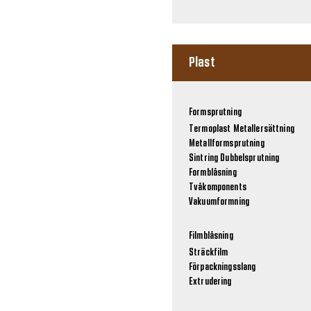
Plast
Formsprutning
Termoplast
Metallersättning
Metallformsprutning
Sintring
Dubbelsprutning
Formblåsning
Tvåkomponents
Vakuumformning
Filmblåsning
Sträckfilm
Förpackningsslang
Extrudering