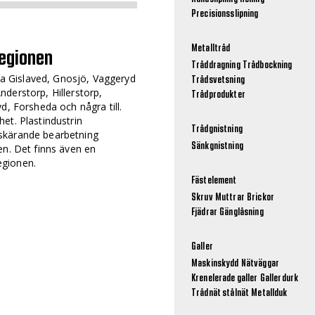
Precisionsslipning
Metalltråd
regionen
Tråddragning
Trådbockning
 Gislaved, Gnosjö, Vaggeryd
Trådsvetsning
derstorp, Hillerstorp,
Trådprodukter
d, Forsheda och några till.
et. Plastindustrin
Trådgnistning
skärande bearbetning
Sänkgnistning
en. Det finns även en
egionen.
Fästelement
Skruv
Muttrar
Brickor
Fjädrar
Gänglåsning
Galler
Maskinskydd
Nätväggar
Krenelerade galler
Gallerdurk
Trådnät stålnät
Metallduk