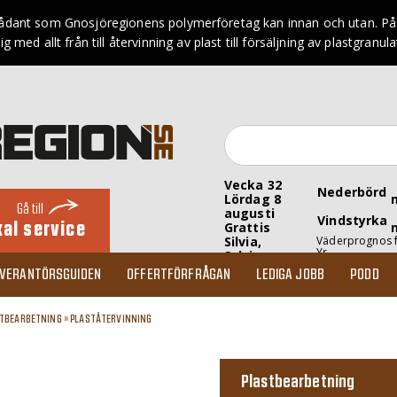
sådant som Gnosjöregionens polymerföretag kan innan och utan. På d
ig med allt från till återvinning av plast till försäljning av plastgranula
Vecka 32
Nederbörd
Lördag 8
Gå till
augusti
Vindstyrka
kal service
Grattis
Silvia,
Väderprognos 
Yr
Sylvia
EVERANTÖRSGUIDEN
OFFERTFÖRFRÅGAN
LEDIGA JOBB
PODD
TBEARBETNING
»
PLASTÅTERVINNING
Plastbearbetning