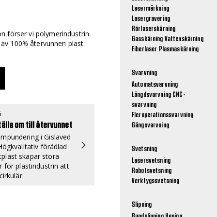
Lasermärkning
Lasergravering
Rörlaserskärning
n förser vi polymerindustrin
Gasskärning
Vattenskärning
av 100% återvunnen plast.
Fiberlaser
Plasmaskärning
Svarvning
Automatsvarvning
Längdsvarvning
CNC-
svarvning
5
Fleroperationssvarvning
tälla om till återvunnet
Gängsvarvning
mpundering i Gislaved
Högkvalitativ förädlad
Svetsning
plast skapar stora
Lasersvetsning
 för plastindustrin att
Robotsvetsning
cirkulär.
Verktygssvetsning
Slipning
Rundslipning
Hening