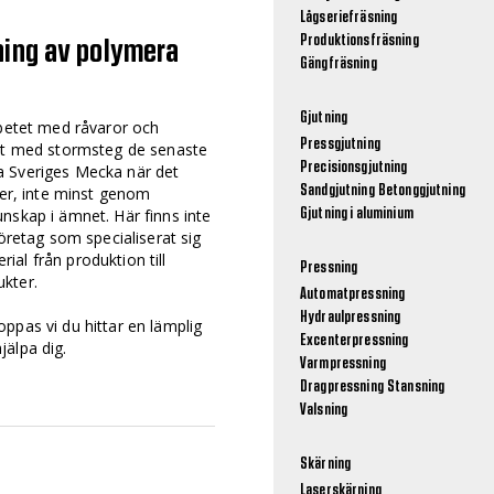
Lågseriefräsning
Produktionsfräsning
ning av polymera
Gängfräsning
Gjutning
rbetet med råvaror och
Pressgjutning
måt med stormsteg de senaste
Precisionsgjutning
a Sveriges Mecka när det
ter, inte minst genom
Sandgjutning
Betonggjutning
nskap i ämnet. Här finns inte
Gjutning i aluminium
företag som specialiserat sig
erial från produktion till
Pressning
kter.
Automatpressning
Hydraulpressning
ppas vi du hittar en lämplig
Excenterpressning
älpa dig.
Varmpressning
Dragpressning
Stansning
Valsning
Skärning
Laserskärning