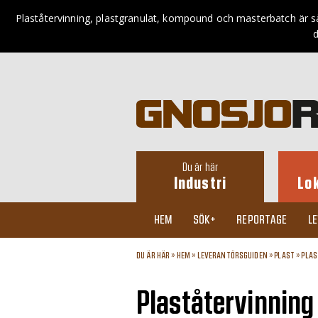
Plaståtervinning, plastgranulat, kompound och masterbatch är 
d
Du är här
Industri
Lo
HEM
SÖK+
REPORTAGE
L
DU ÄR HÄR »
HEM
»
LEVERANTÖRSGUIDEN
»
PLAST
»
PLAS
Plaståtervinning