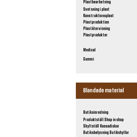
Plastbearbetning
Svetsning i plast
Konstruktionsplast
Plastproduktion
Plaståtervinning
Plastprodukter
Medical
Gummi
Blandade material
Butiksinredning
Produktställ
Shop in shop
Skyltställ
Kassadiskar
Butiksbelysning
Butikshyllor