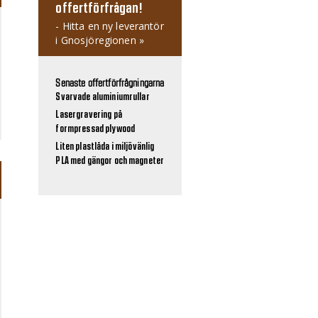
offertförfrågan!
- Hitta en ny leverantör
i Gnosjöregionen »
Senaste offertförfrågningarna
Svarvade aluminiumrullar
Lasergravering på
formpressad plywood
Liten plastlåda i miljövänlig
PLA med gängor och magneter