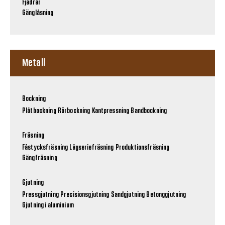
Fjädrar
Gänglåsning
Metall
Bockning
Plåtbockning
Rörbockning
Kantpressning
Bandbockning
Fräsning
Fåstycksfräsning
Lågseriefräsning
Produktionsfräsning
Gängfräsning
Gjutning
Pressgjutning
Precisionsgjutning
Sandgjutning
Betonggjutning
Gjutning i aluminium