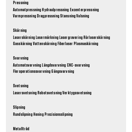
Pressning
Automatpressning
Hydraulpressning
Excenterpressning
Varmpressning
Dragpressning
Stansning
Valsning
Skärning
Laserskärning
Lasermärkning
Lasergravering
Rörlaserskärning
Gasskärning
Vattenskärning
Fiberlaser
Plasmaskärning
Svarvning
Automatsvarvning
Längdsvarvning
CNC-svarvning
Fleroperationssvarvning
Gängsvarvning
Svetsning
Lasersvetsning
Robotsvetsning
Verktygssvetsning
Slipning
Rundslipning
Hening
Precisionsslipning
Metalltråd