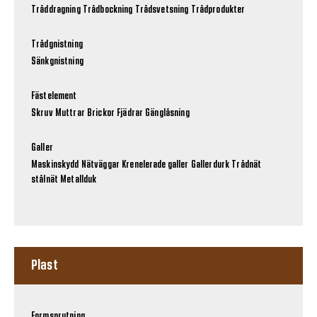
Tråddragning
Trådbockning
Trådsvetsning
Trådprodukter
Trådgnistning
Sänkgnistning
Fästelement
Skruv
Muttrar
Brickor
Fjädrar
Gänglåsning
Galler
Maskinskydd
Nätväggar
Krenelerade galler
Gallerdurk
Trådnät
stålnät
Metallduk
Plast
Formsprutning