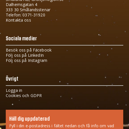
Dalhemsgatan 4
333 30 Smålandsstenar
Telefon: 0371-31920
Kontakta oss
Sociala medier
Besök oss på Facebook
Följ oss på LinkedIn
Följ oss på Instagram
Övrigt
Logga in
Cookies och GDPR
Håll dig uppdaterad
Fyll i din e-postadress i fältet nedan och få info om vad