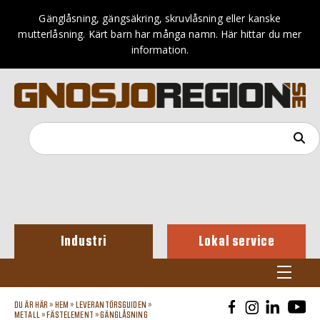
Gänglåsning, gängsäkring, skruvlåsning eller kanske
mutterlåsning. Kärt barn har många namn. Här hittar du mer
information.
Industri
Lokal service
DU ÄR HÄR »
HEM
»
LEVERANTÖRSGUIDEN
»
METALL
»
FÄSTELEMENT
»
GÄNGLÅSNING