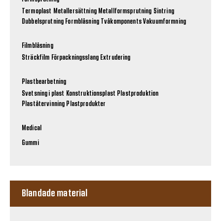
Termoplast
Metallersättning
Metallformsprutning
Sintring
Dubbelsprutning
Formblåsning
Tvåkomponents
Vakuumformning
Filmblåsning
Sträckfilm
Förpackningsslang
Extrudering
Plastbearbetning
Svetsning i plast
Konstruktionsplast
Plastproduktion
Plaståtervinning
Plastprodukter
Medical
Gummi
Blandade material