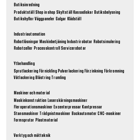
Butiksinredning
Produktställ
Shop in shop
Skyltställ
Kassadiskar
Butiksbelysning
Butikshyllor
Väggpaneler
Galgar
Klädställ
Industriautomation
Robotlösningar
Maskinbetjäning
Industrirobotar
Robotsimulering
Robotceller
Processkontroll
Servicerobotar
Ytbehandling
Sprutlackering
Förnickling
Pulverlackering
Förzinkning
Förkromning
Våtlackering
Blästring
Trumling
Maskiner och material
Maskinkonstruktion
Laserskärningsmaskiner
Fleroperationsmaskiner
Excenterpressar
Kantpressar
Stansmaskiner
Trådgnistmaskiner
Bockautomater
CNC-maskiner
Formsprutor
Plastmaterial
Verktyg och mätteknik