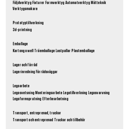
Följdverktyg
Fixturer
Formverktyg
Automatverktyg
Mätteknik
Verktygsmakare
Prototyptillverkning
3d-printning
Emballage
Kartong o well
Träemballage
Lastpallar
Plastemballage
Lager och förråd
Lagerinredning
Förrådsväggar
Legoarbete
Legosvetsning
Monteringsarbete
Legotillverkning
Legosvarvning
Legoformsprutning
Efterbearbetning
Transport, entreprenad, truckar
Transport och entreprenad
Truckar och tillbehör