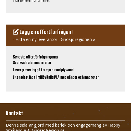
Inga nyheter för tillfället.
Lägg en offertförfrågan!
- Hitta en ny leverantör i Gnosjöregionen »
Senaste offertförfrågningarna
Svarvade aluminiumrullar
Lasergravering på formpressad plywood
Liten plastlåda i miljövänlig PLA med gängor och magneter
Kontakt
Denna sida är gjord med kärlek och engagemang av Happy
Småland AB, GnosjoRegion.se