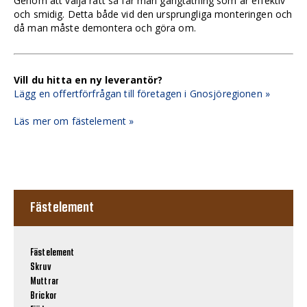
Genom att välja rätt så får man gängtätning som är effektiv
och smidig. Detta både vid den ursprungliga monteringen och
då man måste demontera och göra om.
Vill du hitta en ny leverantör?
Lägg en offertförfrågan till företagen i Gnosjöregionen »
Läs mer om fästelement »
Fästelement
Fästelement
Skruv
Muttrar
Brickor