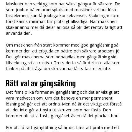
Maskiner och verktyg som har säkra gängor är säkrare. De
som jobbar på en arbetsplats med maskiner vet hur lösa
fästelement kan få jobbiga konsekvenser. Skakningar som
först känns minimalt blir plötsligt allvarliga. När maskinen
skakar ännu mer då delar är lösa så blir det rentav farligt att
använda den.
Om maskinen från start kommer med god gänglåsning så
kommer den att erbjuda en bättre och säkrare arbetsmiljö.
Det gör maskinerna som behandlas med gängtätning vid
tillverkning så attraktiva. Trots detta så är det inte alla som
tänker på att fråga om skruvar har låsts fast eller inte.
Rätt val av gängsäkring
Det finns olika former av gänglåsning och det är viktigt att
vara medveten om. Om det behövs en mer permanent
lösning så går det att ordna. Men då är det viktigt att förstå
att det inte går att byta ut skruven som har fästs. Den
kommer att sitta fast i gänglåset även då det plockas bort.
För att få rätt gängtätning så är det bäst att prata med ett