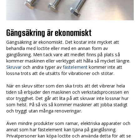
Gängsäkring är ekonomiskt
Gängsäkring är ekonomiskt. Det kostar inte mycket att
behandla med loctite eller med en annan form av
gänglåsning. Men tack vare att medlet finns på plats så
kommer maskinen eller verktyget att hålla så mycket längre.
Skruvar
och andra typer av
fästelement
kommer inte att
lossna trots att de utsätts för vibrationer och stötar.
När en skruv sitter som den ska trots att det vibrerar hela
tiden så erbjuder den maskinen och verkstadsprocessen en
stor trygghet. Det går att lita på att skruvar inte lossnar hur
som helst. På så vis så kommer maskiner att jobba stadigt
och tryggt utan många renoveringar.
Även mindre produkter som ramar, elektriska apparater och
annat som har fästelement kan tjäna på gänglåsning.
Privatpersoner kan köpa loctite och använda detta för att se