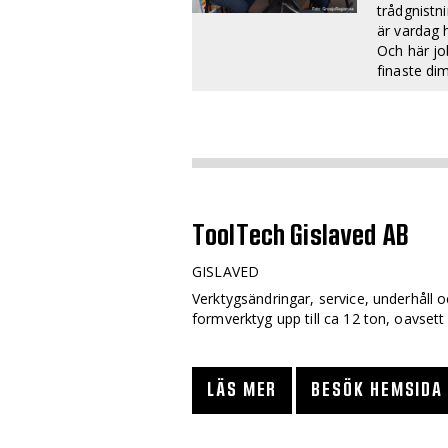
trådgnistn
är vardag 
Och här jo
finaste di
ToolTech Gislaved AB
GISLAVED
Verktygsändringar, service, underhåll o
formverktyg upp till ca 12 ton, oavsett 
LÄS MER
BESÖK HEMSIDA