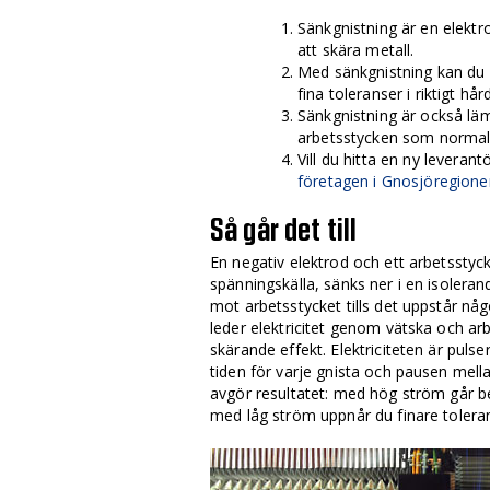
Sänkgnistning är en elekt
att skära metall.
Med sänkgnistning kan du
fina toleranser i riktigt hår
Sänkgnistning är också läm
arbetsstycken som normala
Vill du hitta en ny leverant
företagen i Gnosjöregione
Så går det till
En negativ elektrod och ett arbetsstyck
spänningskälla, sänks ner i en isoleran
mot arbetsstycket tills det uppstår någo
leder elektricitet genom vätska och ar
skärande effekt. Elektriciteten är puls
tiden för varje gnista och pausen mell
avgör resultatet: med hög ström går 
med låg ström uppnår du finare tolera