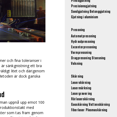
Pressgjutning
Precisionsgjutning
Sandgjutning
Betonggjutning
Gjutning i aluminium
Pressning
Automatpressning
Hydraulpressning
Excenterpressning
Varmpressning
Dragpressning
Stansning
r och fina toleranser i
Valsning
 är sänkgnistning ett bra
väldigt litet och därigenom
 Metoden är dock ganska
Skärning
Laserskärning
Lasermärkning
nd
Lasergravering
Rörlaserskärning
n man uppnå upp emot 100
Gasskärning
Vattenskärning
 produktionstakt med
Fiberlaser
Plasmaskärning
ukter som tas fram genom