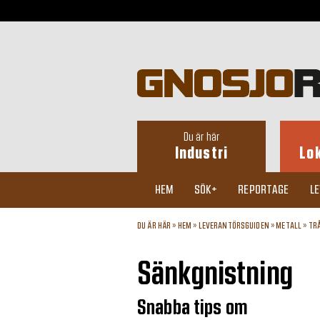
Du är här
Industri
Lo
HEM
SÖK+
REPORTAGE
L
DU ÄR HÄR »
HEM
»
LEVERANTÖRSGUIDEN
»
METALL
»
TR
Sänkgnistning
Snabba tips om