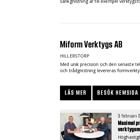
sänkgnistning är till exempel verktygsf
Miform Verktygs AB
HILLERSTORP
Med unik precision och den senaste t
och trådgnistning levereras formverktyg
LÄS MER
BESÖK HEMSIDA
3 februari 
Maximal pr
verktygsm
Höghastigh