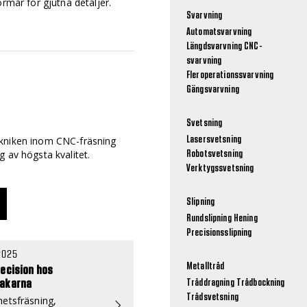
ormar för gjutna detaljer.
Svarvning
Automatsvarvning
Längdsvarvning
CNC-
svarvning
Fleroperationssvarvning
Gängsvarvning
Svetsning
ekniken inom CNC-fräsning
Lasersvetsning
 av högsta kvalitet.
Robotsvetsning
Verktygssvetsning
Slipning
Rundslipning
Hening
Precisionsslipning
2025
Metalltråd
ecision hos
akarna
Tråddragning
Trådbockning
Trådsvetsning
etsfräsning,