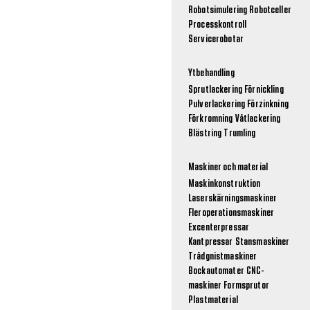
Robotsimulering
Robotceller
Processkontroll
Servicerobotar
Ytbehandling
Sprutlackering
Förnickling
Pulverlackering
Förzinkning
Förkromning
Våtlackering
Blästring
Trumling
Maskiner och material
Maskinkonstruktion
Laserskärningsmaskiner
Fleroperationsmaskiner
Excenterpressar
Kantpressar
Stansmaskiner
Trådgnistmaskiner
Bockautomater
CNC-
maskiner
Formsprutor
Plastmaterial