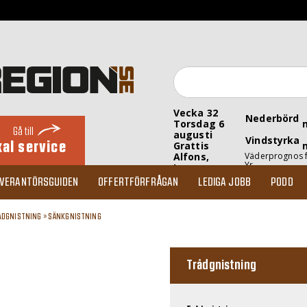
Vecka 32
Nederbörd
Torsdag 6
Gå till
augusti
Vindstyrka
kal service
Grattis
Alfons,
Väderprognos 
Yr
Inez
EVERANTÖRSGUIDEN
OFFERTFÖRFRÅGAN
LEDIGA JOBB
PODD
ÅDGNISTNING
»
SÄNKGNISTNING
Trådgnistning