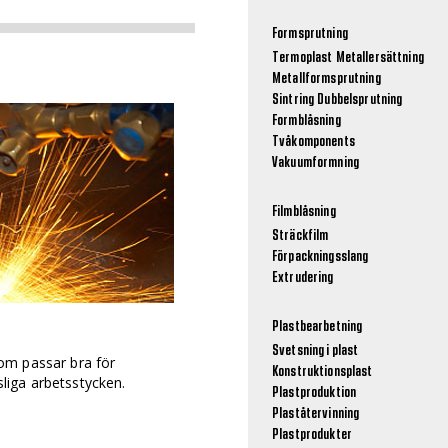
Formsprutning
Termoplast
Metallersättning
Metallformsprutning
Sintring
Dubbelsprutning
Formblåsning
Tvåkomponents
Vakuumformning
Filmblåsning
Sträckfilm
Förpackningsslang
Extrudering
Plastbearbetning
Svetsning i plast
om passar bra för
Konstruktionsplast
iga arbetsstycken.
Plastproduktion
Plaståtervinning
Plastprodukter