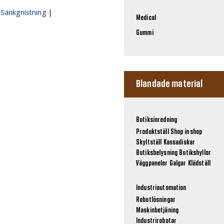
n
Sänkgnistning
|
Medical
Gummi
Blandade material
Butiksinredning
Produktställ
Shop in shop
Skyltställ
Kassadiskar
Butiksbelysning
Butikshyllor
Väggpaneler
Galgar
Klädställ
Industriautomation
Robotlösningar
Maskinbetjäning
Industrirobotar