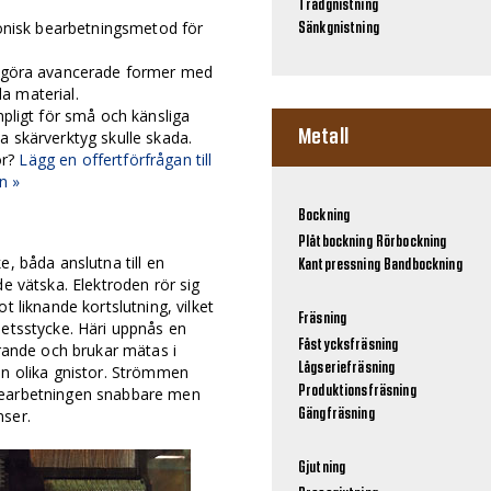
Trådgnistning
ronisk bearbetningsmetod för
Sänkgnistning
 göra avancerade former med
da material.
pligt för små och känsliga
Metall
 skärverktyg skulle skada.
ör?
Lägg en offertförfrågan till
n »
Bockning
Plåtbockning
Rörbockning
e, båda anslutna till en
Kantpressning
Bandbockning
de vätska. Elektroden rör sig
t liknande kortslutning, vilket
Fräsning
betsstycke. Häri uppnås en
Fåstycksfräsning
erande och brukar mätas i
Lågseriefräsning
an olika gnistor. Strömmen
bearbetningen snabbare men
Produktionsfräsning
nser.
Gängfräsning
Gjutning