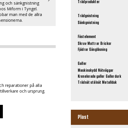
Trådprodukter
ing och sänkgnistning
hos Miform i Tyngel.
bbar man med de allra
Trådgnistning
mensionerna.
Sänkgnistning
Fästelement
Skruv
Muttrar
Brickor
Fjädrar
Gänglåsning
Galler
Maskinskydd
Nätväggar
Krenelerade galler
Gallerdurk
Trådnät stålnät
Metallduk
ch reparationer på alla
tillverkare och ursprung.
Plast