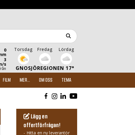
Torsdag
Fredag
Lördag
0
mm
3
m/s
GNOSJÖREGIONEN 17°
från
FILM
MER...
OM OSS
TEMA
Lägg en
offertförfrågan!
- Hitta en ny leverantör