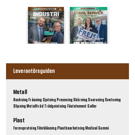
Leverantörsguiden
Metall
Bockning
Fräsning
Gjutning
Pressning
Skärning
Svarvning
Svetsning
Slipning
Metalltråd
Trådgnistning
Fästelement
Galler
Plast
Formsprutning
Filmblåsning
Plastbearbetning
Medical
Gummi