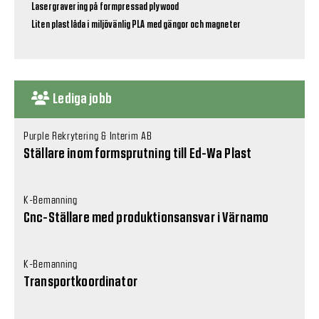
Lasergravering på formpressad plywood
Liten plastlåda i miljövänlig PLA med gängor och magneter
Lediga jobb
Purple Rekrytering & Interim AB
Ställare inom formsprutning till Ed-Wa Plast
K-Bemanning
Cnc-Ställare med produktionsansvar i Värnamo
K-Bemanning
Transportkoordinator