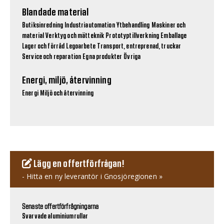
Blandade material
Butiksinredning
Industriautomation
Ytbehandling
Maskiner och
material
Verktyg och mätteknik
Prototyptillverkning
Emballage
Lager och förråd
Legoarbete
Transport, entreprenad, truckar
Service och reparation
Egna produkter
Övriga
Energi, miljö, återvinning
Energi
Miljö och återvinning
Lägg en offertförfrågan!
- Hitta en ny leverantör i Gnosjöregionen »
Senaste offertförfrågningarna
Svarvade aluminiumrullar