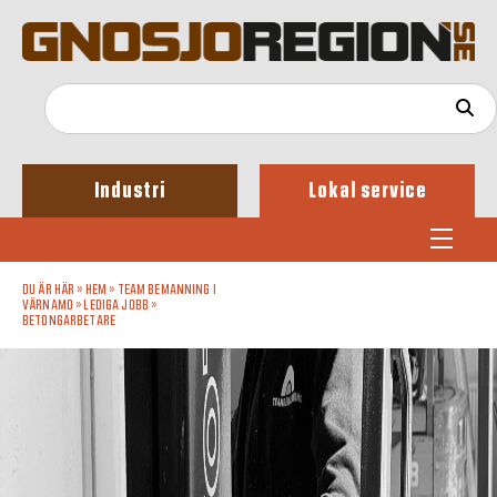
Industri
Lokal service
DU ÄR HÄR »
HEM
»
TEAM BEMANNING I
VÄRNAMO
»
LEDIGA JOBB
»
BETONGARBETARE