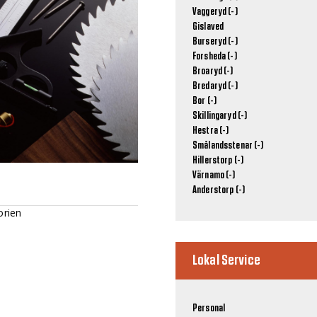
Vaggeryd (-)
Gislaved
Burseryd (-)
Forsheda (-)
Broaryd (-)
Bredaryd (-)
Bor (-)
Skillingaryd (-)
Hestra (-)
Smålandsstenar (-)
Hillerstorp (-)
Värnamo (-)
Anderstorp (-)
orien
Lokal Service
Personal