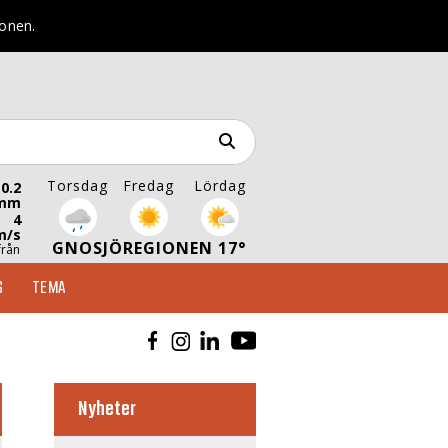
ionen.
Torsdag
Fredag
Lördag
0.2
mm
4
m/s
GNOSJÖREGIONEN 17°
från
S
TEMA
Nyheter