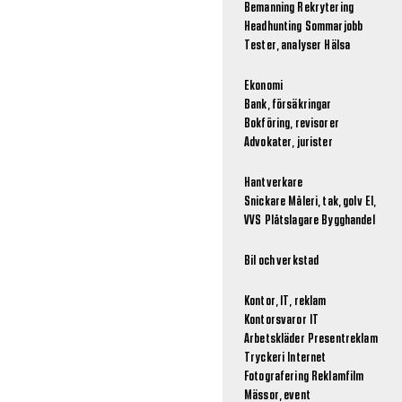
Bemanning
Rekrytering
Headhunting
Sommarjobb
Tester, analyser
Hälsa
Ekonomi
Bank, försäkringar
Bokföring, revisorer
Advokater, jurister
Hantverkare
Snickare
Måleri, tak, golv
El,
VVS
Plåtslagare
Bygghandel
Bil och verkstad
Kontor, IT, reklam
Kontorsvaror
IT
Arbetskläder
Presentreklam
Tryckeri
Internet
Fotografering
Reklamfilm
Mässor, event