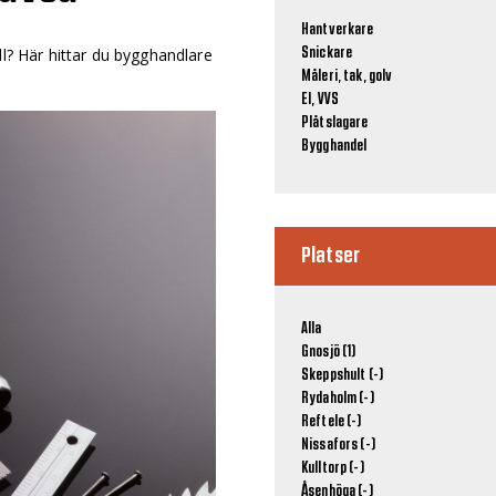
Hantverkare
ll? Här hittar du bygghandlare
Snickare
Måleri, tak, golv
El, VVS
Plåtslagare
Bygghandel
Platser
Alla
Gnosjö (1)
Skeppshult (-)
Rydaholm (-)
Reftele (-)
Nissafors (-)
Kulltorp (-)
Åsenhöga (-)