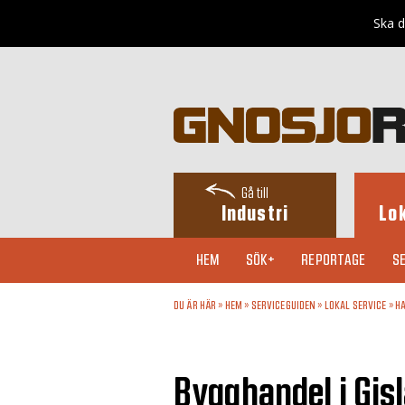
Ska d
Gå till
Industri
Lo
HEM
SÖK+
REPORTAGE
SE
DU ÄR HÄR »
HEM
»
SERVICEGUIDEN
»
LOKAL SERVICE
»
H
Bygghandel i Gis