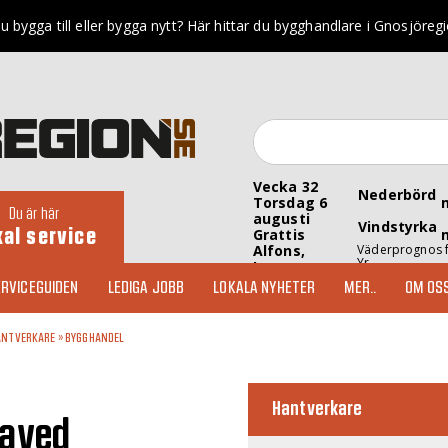
u bygga till eller bygga nytt? Här hittar du bygghandlare i Gnosjöreg
Vecka 32
Nederbörd
Torsdag 6
Du är här
augusti
Vindstyrka
kal service
Grattis
Alfons,
Väderprognos 
Yr
Inez
RVICEGUIDEN
LEDIGA JOBB
LOKALA NYHETER
MER..
OM OS
ANTVERKARE
»
BYGGHANDEL
Hantverkare
laved