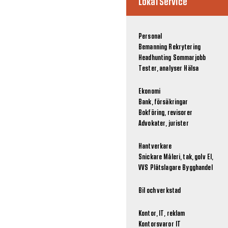
Lokal Service
Personal
Bemanning
Rekrytering
Headhunting
Sommarjobb
Tester, analyser
Hälsa
Ekonomi
Bank, försäkringar
Bokföring, revisorer
Advokater, jurister
Hantverkare
Snickare
Måleri, tak, golv
El,
VVS
Plåtslagare
Bygghandel
Bil och verkstad
Kontor, IT, reklam
Kontorsvaror
IT