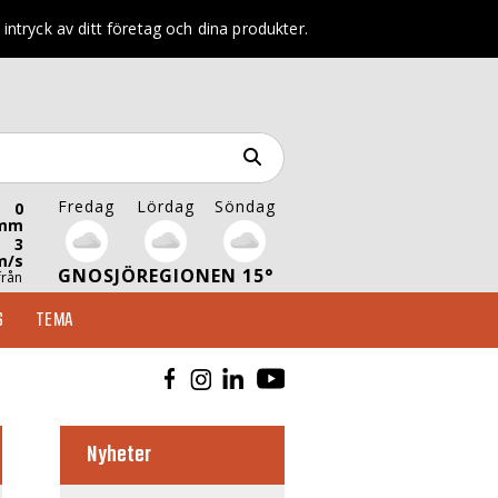
intryck av ditt företag och dina produkter.
Fredag
Lördag
Söndag
0
mm
3
m/s
GNOSJÖREGIONEN 15°
från
S
TEMA
Nyheter