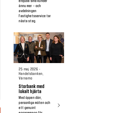
erbjuda sina kunder
ännu mer – och
avdelningen
Fastighetsservice tar
nästa steg.
25 maj 2026 -
Handelsbanken,
Värnamo
Storbank med
lokalt hjärta
Med öppen dörr,
personliga möten och
ett genuint
engagemang för