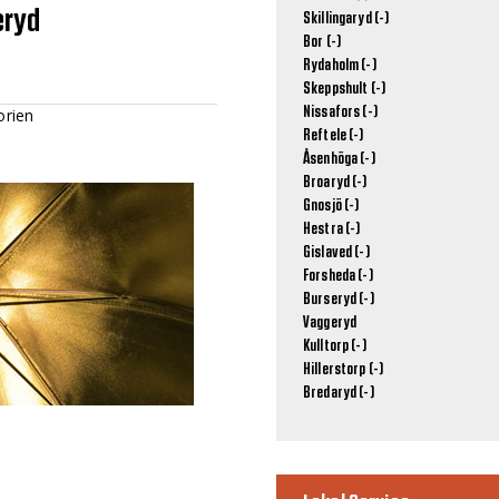
eryd
Skillingaryd (-)
Bor (-)
Rydaholm (-)
Skeppshult (-)
Nissafors (-)
orien
Reftele (-)
Åsenhöga (-)
Broaryd (-)
Gnosjö (-)
Hestra (-)
Gislaved (-)
Forsheda (-)
Burseryd (-)
Vaggeryd
Kulltorp (-)
Hillerstorp (-)
Bredaryd (-)