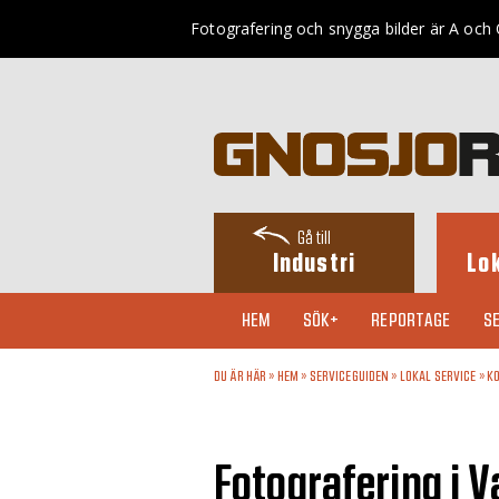
Fotografering och snygga bilder är A och O
Gå till
Industri
Lo
HEM
SÖK+
REPORTAGE
SE
DU ÄR HÄR »
HEM
»
SERVICEGUIDEN
»
LOKAL SERVICE
»
KO
Fotografering i 