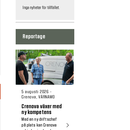
Inga nyheter för tillfället.
Reportage
5 augusti 2026 -
Crenova, VÄRNAMO
Crenova växer med
ny kompetens
Med en ny driftschef
på plats kan Crenova