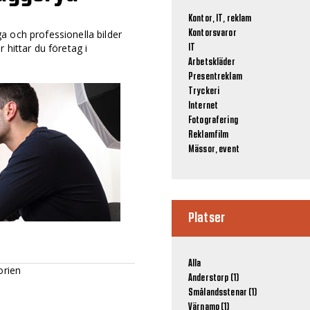
Kontor, IT, reklam
a och professionella bilder
Kontorsvaror
 hittar du företag i
IT
Arbetskläder
Presentreklam
Tryckeri
Internet
Fotografering
Reklamfilm
Mässor, event
Platser
Alla
orien
Anderstorp (1)
Smålandsstenar (1)
Värnamo (1)