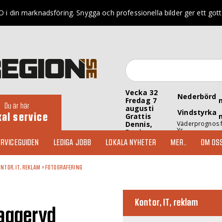
 i din marknadsföring. Snygga och professionella bilder ger ett gott 
Vecka 32
Nederbörd
Fredag 7
Du är här
augusti
Vindstyrka
kal service
Grattis
Dennis,
Väderprognos 
Yr
Denise
RVICEGUIDEN
LEDIGA JOBB
LOKALA NYHETER
MER..
OM OS
NTOR, IT, REKLAM
»
FOTOGRAFERING
Kontor, IT, reklam
Vaggeryd