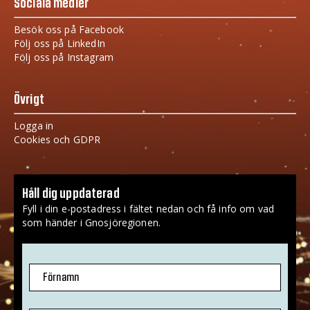
Sociala medier
Besök oss på Facebook
Följ oss på LinkedIn
Följ oss på Instagram
Övrigt
Logga in
Cookies och GDPR
Håll dig uppdaterad
Fyll i din e-postadress i fältet nedan och få info om vad
som händer i Gnosjöregionen.
Förnamn