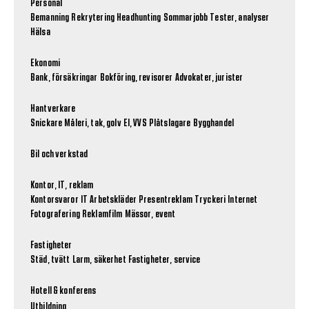
Personal
Bemanning
Rekrytering
Headhunting
Sommarjobb
Tester, analyser
Hälsa
Ekonomi
Bank, försäkringar
Bokföring, revisorer
Advokater, jurister
Hantverkare
Snickare
Måleri, tak, golv
El, VVS
Plåtslagare
Bygghandel
Bil och verkstad
Kontor, IT, reklam
Kontorsvaror
IT
Arbetskläder
Presentreklam
Tryckeri
Internet
Fotografering
Reklamfilm
Mässor, event
Fastigheter
Städ, tvätt
Larm, säkerhet
Fastigheter, service
Hotell & konferens
Utbildning