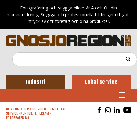
Fotografering och snygga bilder är A och O i din
marknadsföring. Snygga och professionella bilder ger ett gott
intryck av ditt företag och dina produkter.
Industri
Lokal service
DU ÄR HÄR »
HEM
»
SERVICEGUIDEN
»
LOKAL
SERVICE
»
KONTOR, IT, REKLAM
»
FOTOGRAFERING