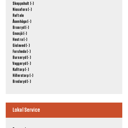
Skeppshult (-)
Nissafors (-)
Reftele
Åsenhöga (-)
Broaryd (-)
Gnosjö (-)
Hestra (-)
Gislaved (-)
Forsheda (-)
Burseryd (-)
Vaggeryd (-)
Kulltorp (-)
Hillerstorp (-)
Bredaryd (-)
Lokal Service