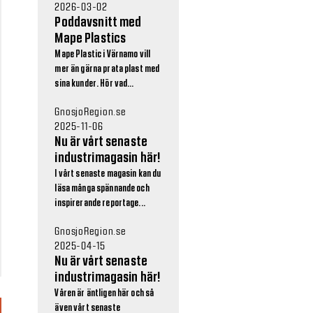
2026-03-02
Poddavsnitt med
Mape Plastics
Mape Plastic i Värnamo vill
mer än gärna prata plast med
sina kunder. Hör vad...
GnosjoRegion.se
2025-11-06
Nu är vårt senaste
industrimagasin här!
I vårt senaste magasin kan du
läsa många spännande och
inspirerande reportage...
GnosjoRegion.se
2025-04-15
Nu är vårt senaste
industrimagasin här!
Våren är äntligen här och så
även vårt senaste