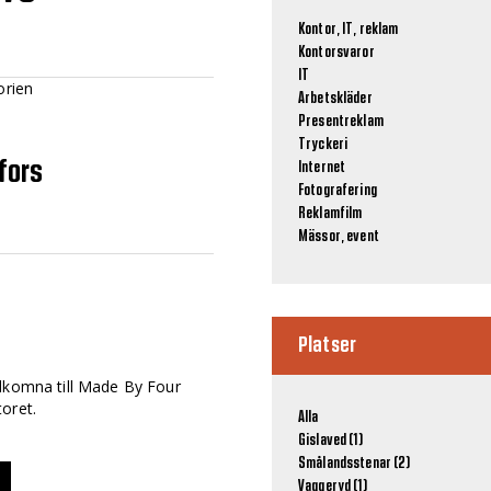
Kontor, IT, reklam
Kontorsvaror
IT
orien
Arbetskläder
Presentreklam
Tryckeri
fors
Internet
Fotografering
Reklamfilm
Mässor, event
Platser
älkomna till Made By Four
oret.
Alla
Gislaved (1)
Smålandsstenar (2)
Vaggeryd (1)