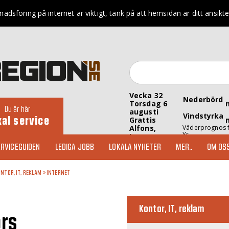
adsföring på internet är viktigt, tänk på att hemsidan är ditt ansikte
Vecka 32
Nederbörd
Torsdag 6
Du är här
augusti
Vindstyrka
kal service
Grattis
Alfons,
Väderprognos 
Yr
Inez
RVICEGUIDEN
LEDIGA JOBB
LOKALA NYHETER
MER..
OM OS
NTOR, IT, REKLAM
»
INTERNET
Kontor, IT, reklam
ors