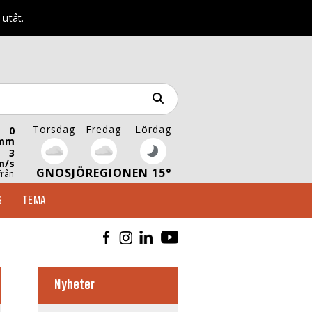
 utåt.
Torsdag
Fredag
Lördag
0
mm
3
m/s
GNOSJÖREGIONEN 15°
från
S
TEMA
Nyheter