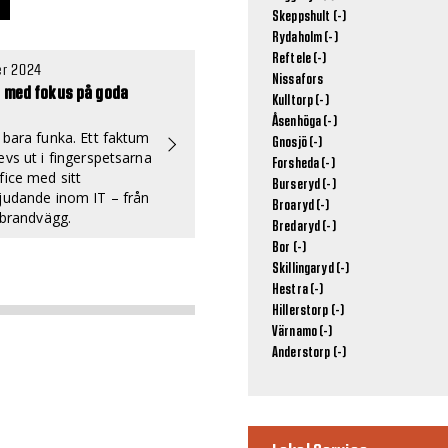
Skeppshult (-)
Rydaholm (-)
Reftele (-)
r 2024
Nissafors
t med fokus på goda
Kulltorp (-)
Åsenhöga (-)
 bara funka. Ett faktum
Gnosjö (-)
evs ut i fingerspetsarna
Forsheda (-)
fice med sitt
Burseryd (-)
judande inom IT – från
Broaryd (-)
l brandvägg.
Bredaryd (-)
Bor (-)
Skillingaryd (-)
Hestra (-)
Hillerstorp (-)
Värnamo (-)
Anderstorp (-)