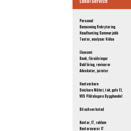
Lokal Service
Personal
Bemanning
Rekrytering
Headhunting
Sommarjobb
Tester, analyser
Hälsa
Ekonomi
Bank, försäkringar
Bokföring, revisorer
Advokater, jurister
Hantverkare
Snickare
Måleri, tak, golv
El,
VVS
Plåtslagare
Bygghandel
Bil och verkstad
Kontor, IT, reklam
Kontorsvaror
IT