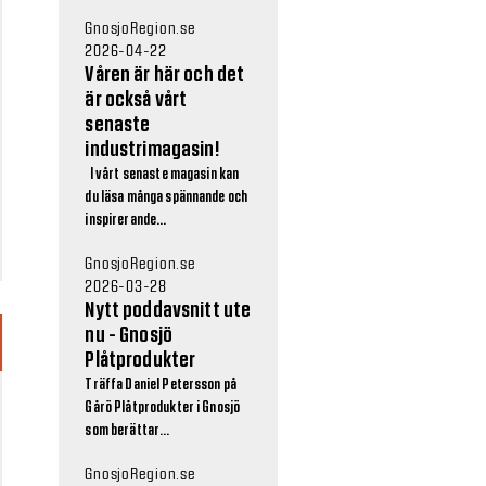
GnosjoRegion.se
2026-04-22
Våren är här och det
är också vårt
senaste
industrimagasin!
I vårt senaste magasin kan
du läsa många spännande och
inspirerande...
GnosjoRegion.se
2026-03-28
Nytt poddavsnitt ute
nu - Gnosjö
Plåtprodukter
Träffa Daniel Petersson på
Gårö Plåtprodukter i Gnosjö
som berättar...
GnosjoRegion.se