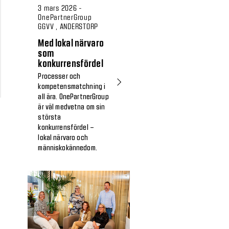
3 mars 2026 -
OnePartnerGroup
GGVV , ANDERSTORP
Med lokal närvaro
som
konkurrensfördel
Processer och
kompetensmatchning i
all ära. OnePartnerGroup
är väl medvetna om sin
största
konkurrensfördel –
lokal närvaro och
människokännedom.