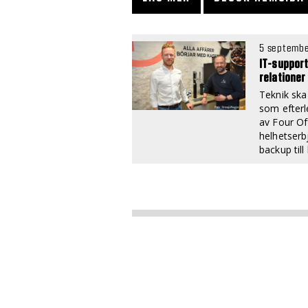
5 septembe
IT-suppor
relationer
Teknik ska
som efterl
av Four Of
helhetserb
backup til