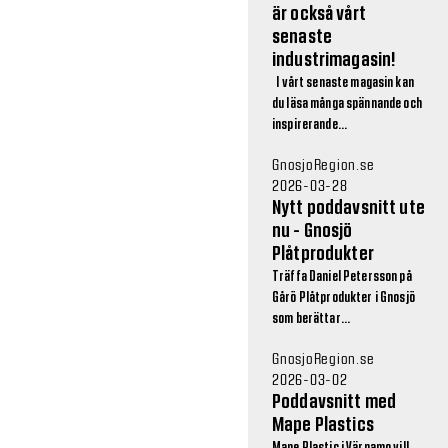
är också vårt
senaste
industrimagasin!
I vårt senaste magasin kan
du läsa många spännande och
inspirerande...
GnosjoRegion.se
2026-03-28
Nytt poddavsnitt ute
nu - Gnosjö
Plåtprodukter
Träffa Daniel Petersson på
Gårö Plåtprodukter i Gnosjö
som berättar...
GnosjoRegion.se
2026-03-02
Poddavsnitt med
Mape Plastics