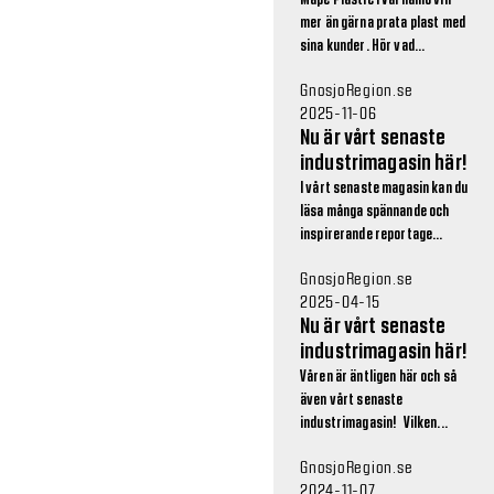
Mape Plastic i Värnamo vill
mer än gärna prata plast med
sina kunder. Hör vad...
GnosjoRegion.se
2025-11-06
Nu är vårt senaste
industrimagasin här!
I vårt senaste magasin kan du
läsa många spännande och
inspirerande reportage...
GnosjoRegion.se
2025-04-15
Nu är vårt senaste
industrimagasin här!
Våren är äntligen här och så
även vårt senaste
industrimagasin! Vilken...
GnosjoRegion.se
2024-11-07