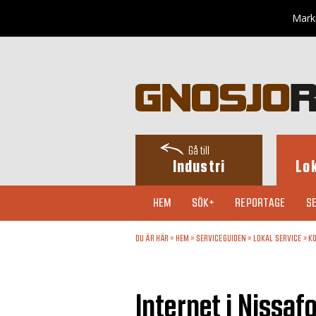
Markn
Gå till
Industri
Lo
HEM
SÖK+
REPORTAGE
SE
DU ÄR HÄR »
HEM
»
SERVICEGUIDEN
»
LOKAL SERVICE
»
KO
Internet i Nissaf