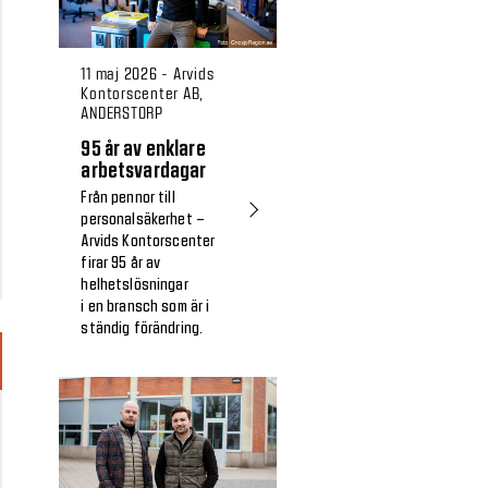
11 maj 2026 - Arvids
Kontorscenter AB,
ANDERSTORP
95 år av enklare
arbetsvardagar
Från pennor till
personalsäkerhet –
Arvids Kontorscenter
firar 95 år av
helhetslösningar
i en bransch som är i
ständig förändring.