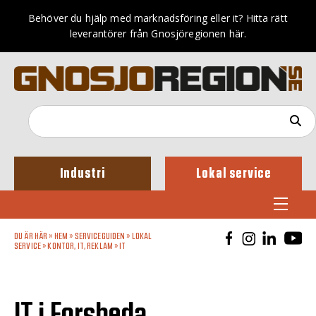
Behöver du hjälp med marknadsföring eller it? Hitta rätt
leverantörer från Gnosjöregionen här.
Industri
Lokal service
DU ÄR HÄR »
HEM
»
SERVICEGUIDEN
»
LOKAL
SERVICE
»
KONTOR, IT, REKLAM
»
IT
IT i Forsheda