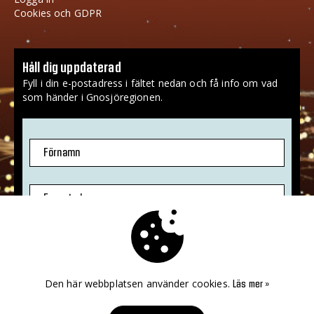
Cookies och GDPR
Håll dig uppdaterad
Fyll i din e-postadress i fältet nedan och få info om vad
som händer i Gnosjöregionen.
Förnamn
E-postadress
Jag godkänner att mina uppgifter sparas.
Mer info
»
Den här webbplatsen använder cookies.
Läs mer »
PRENUMERERA!