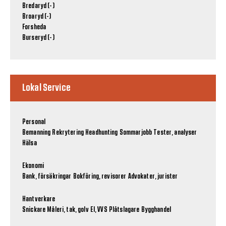
Bredaryd (-)
Broaryd (-)
Forsheda
Burseryd (-)
Lokal Service
Personal
Bemanning
Rekrytering
Headhunting
Sommarjobb
Tester, analyser
Hälsa
Ekonomi
Bank, försäkringar
Bokföring, revisorer
Advokater, jurister
Hantverkare
Snickare
Måleri, tak, golv
El, VVS
Plåtslagare
Bygghandel