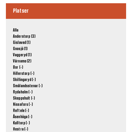
Platser
Alla
Anderstorp (3)
Gislaved (1)
Gnosjö (1)
Vaggeryd (1)
Värnamo (2)
Bor (-)
Hillerstorp (-)
Skillingaryd (-)
Smålandsstenar (-)
Rydaholm (-)
Skeppshult (-)
Nissafors (-)
Reftele (-)
Åsenhöga (-)
Kulltorp (-)
Hestra (-)