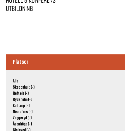
HOTELL & KONFERENS
UTBILDNING
Platser
Alla
Skeppshult (-)
Reftele (-)
Rydaholm (-)
Kulltorp (-)
Nissafors (-)
Vaggeryd (-)
Åsenhöga (-)
Gislaved (-)