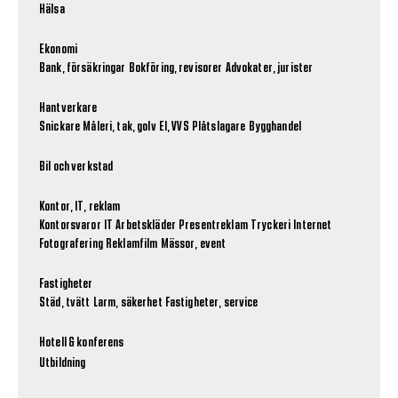
Hälsa
Ekonomi
Bank, försäkringar
Bokföring, revisorer
Advokater, jurister
Hantverkare
Snickare
Måleri, tak, golv
El, VVS
Plåtslagare
Bygghandel
Bil och verkstad
Kontor, IT, reklam
Kontorsvaror
IT
Arbetskläder
Presentreklam
Tryckeri
Internet
Fotografering
Reklamfilm
Mässor, event
Fastigheter
Städ, tvätt
Larm, säkerhet
Fastigheter, service
Hotell & konferens
Utbildning