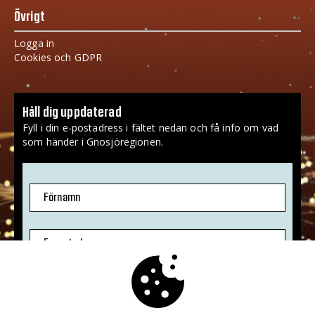
Övrigt
Logga in
Cookies och GDPR
Håll dig uppdaterad
Fyll i din e-postadress i fältet nedan och få info om vad
som händer i Gnosjöregionen.
Förnamn
E-postadress
Jag godkänner att mina uppgifter sparas.
Mer info
»