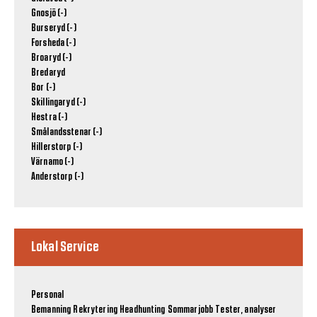
Gnosjö (-)
Burseryd (-)
Forsheda (-)
Broaryd (-)
Bredaryd
Bor (-)
Skillingaryd (-)
Hestra (-)
Smålandsstenar (-)
Hillerstorp (-)
Värnamo (-)
Anderstorp (-)
Lokal Service
Personal
Bemanning
Rekrytering
Headhunting
Sommarjobb
Tester, analyser