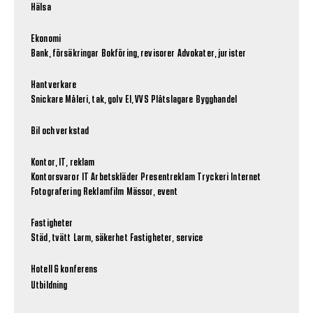
Hälsa
Ekonomi
Bank, försäkringar
Bokföring, revisorer
Advokater, jurister
Hantverkare
Snickare
Måleri, tak, golv
El, VVS
Plåtslagare
Bygghandel
Bil och verkstad
Kontor, IT, reklam
Kontorsvaror
IT
Arbetskläder
Presentreklam
Tryckeri
Internet
Fotografering
Reklamfilm
Mässor, event
Fastigheter
Städ, tvätt
Larm, säkerhet
Fastigheter, service
Hotell & konferens
Utbildning