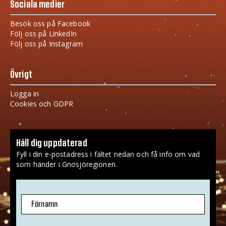
Sociala medier
Besök oss på Facebook
Följ oss på LinkedIn
Följ oss på Instagram
Övrigt
Logga in
Cookies och GDPR
Håll dig uppdaterad
Fyll i din e-postadress i fältet nedan och få info om vad
som händer i Gnosjöregionen.
Förnamn