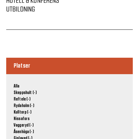
HOTELL & KONFERENS
UTBILDNING
Platser
Alla
Skeppshult (-)
Reftele (-)
Rydaholm (-)
Kulltorp (-)
Nissafors
Vaggeryd (-)
Åsenhöga (-)
Gislaved (-)