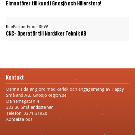
Elmontörer till kund i Gnosjö och Hillerstorp!
OnePartnerGroup GGVV
CNC- Operatör till Nordåker Teknik AB
Kontakt
Denna sida är gjord med kärlek och engagemang av Happy
Småland AB, GnosjoRegion.se
Dalhemsgatan 4
333 30 Smålandsstenar
Telefon: 0371-31920
Kontakta oss